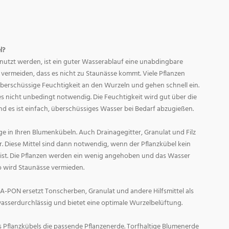
l?
enutzt werden, ist ein guter Wasserablauf eine unabdingbare
h vermeiden, dass es nicht zu Staunässe kommt. Viele Pflanzen
überschüssige Feuchtigkeit an den Wurzeln und gehen schnell ein.
ies nicht unbedingt notwendig. Die Feuchtigkeit wird gut über die
 es ist einfach, überschüssiges Wasser bei Bedarf abzugießen.
e in Ihren Blumenkübeln. Auch Drainagegitter, Granulat und Filz
. Diese Mittel sind dann notwendig, wenn der Pflanzkübel kein
ist. Die Pflanzen werden ein wenig angehoben und das Wasser
o wird Staunässe vermieden.
A-PON ersetzt Tonscherben, Granulat und andere Hilfsmittel als
wasserdurchlässig und bietet eine optimale Wurzelbelüftung.
s Pflanzkübels die passende Pflanzenerde. Torfhaltige Blumenerde