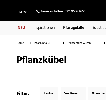
Service-Hotline
0911 9666 2660
DE
NEU
Inspirationen
Pflanzgefäße
Substra
Home
Pflanzgefäße
Pflanzgefäße Außen
Pflanzkübel
Filter
:
Farbe
Sortiment
Oberflä