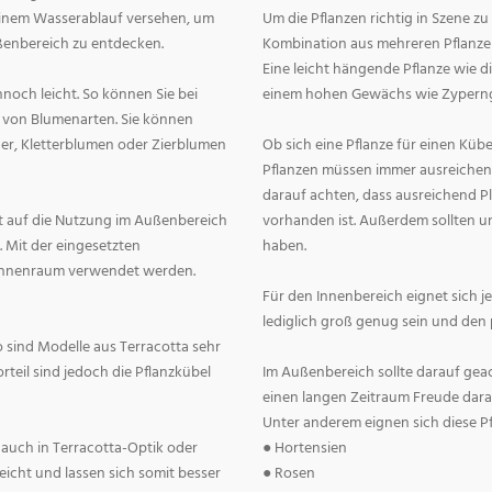
 einem Wasserablauf versehen, um
Um die Pflanzen richtig in Szene zu
ßenbereich zu entdecken.
Kombination aus mehreren Pflanze
Eine leicht hängende Pflanze wie d
noch leicht. So können Sie bei
einem hohen Gewächs wie Zyperngr
he von Blumenarten. Sie können
her, Kletterblumen oder Zierblumen
Ob sich eine Pflanze für einen Küb
Pflanzen müssen immer ausreichend 
darauf achten, dass ausreichend P
t auf die Nutzung im Außenbereich
vorhanden ist. Außerdem sollten 
. Mit der eingesetzten
haben.
Innenraum verwendet werden.
Für den Innenbereich eignet sich je
lediglich groß genug sein und den
o sind Modelle aus Terracotta sehr
rteil sind jedoch die Pflanzkübel
Im Außenbereich sollte darauf geac
einen langen Zeitraum Freude dara
Unter anderem eignen sich diese Pf
 auch in Terracotta-Optik oder
● Hortensien
leicht und lassen sich somit besser
● Rosen