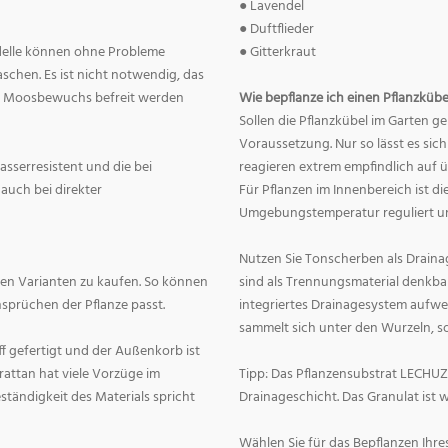
● Lavendel
● Duftflieder
odelle können ohne Probleme
● Gitterkraut
chen. Es ist nicht notwendig, das
on Moosbewuchs befreit werden
Wie bepflanze ich einen Pflanzkübe
Sollen die Pflanzkübel im Garten g
Voraussetzung. Nur so lässt es sic
wasserresistent und die bei
reagieren extrem empfindlich auf 
auch bei direkter
Für Pflanzen im Innenbereich ist d
Umgebungstemperatur reguliert und
Nutzen Sie Tonscherben als Drainag
allen Varianten zu kaufen. So können
sind als Trennungsmaterial denkbar
sprüchen der Pflanze passt.
integriertes Drainagesystem aufwe
sammelt sich unter den Wurzeln, s
off gefertigt und der Außenkorb ist
rattan hat viele Vorzüge im
Tipp: Das Pflanzensubstrat LECHUZ
ständigkeit des Materials spricht
Drainageschicht. Das Granulat ist 
Wählen Sie für das Bepflanzen Ihre