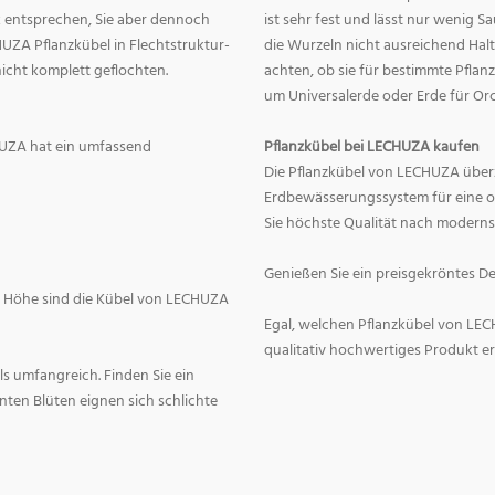
 entsprechen, Sie aber dennoch
ist sehr fest und lässt nur wenig S
HUZA Pflanzkübel in Flechtstruktur-
die Wurzeln nicht ausreichend Hal
nicht komplett geflochten.
achten, ob sie für bestimmte Pflan
um Universalerde oder Erde für Or
HUZA hat ein umfassend
Pflanzkübel bei LECHUZA kaufen
Die Pflanzkübel von LECHUZA überze
Erdbewässerungssystem für eine op
Sie höchste Qualität nach moderns
Genießen Sie ein preisgekröntes De
er Höhe sind die Kübel von LECHUZA
Egal, welchen Pflanzkübel von LECH
qualitativ hochwertiges Produkt er
s umfangreich. Finden Sie ein
unten Blüten eignen sich schlichte