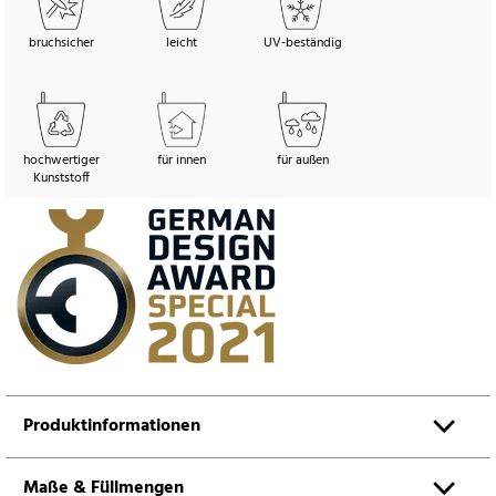
bruchsicher
leicht
UV-beständig
hochwertiger
für innen
für außen
Kunststoff
Produktinformationen
Maße & Füllmengen