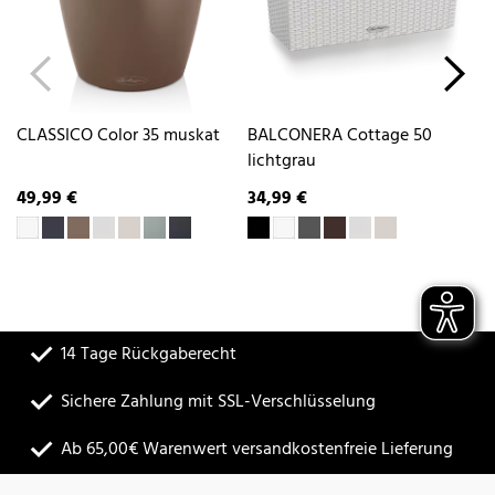
CLASSICO Color 35 muskat
BALCONERA Cottage 50
CU
lichtgrau
49,99 €
34,99 €
12
14 Tage Rückgaberecht
Sichere Zahlung mit SSL-Verschlüsselung
Ab 65,00€ Warenwert versandkostenfreie Lieferung