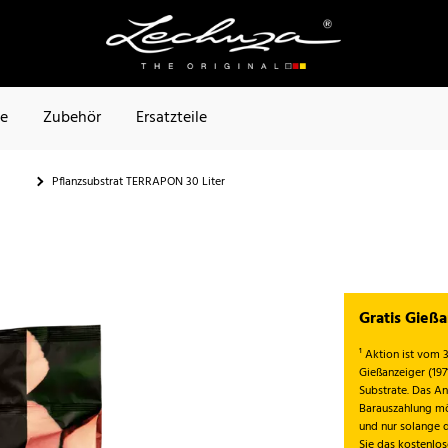
te
Zubehör
Ersatzteile
Pflanzsubstrat TERRAPON 30 Liter
Gratis Gieß
¹ Aktion ist vom 3
Gießanzeiger (19
Substrate. Das An
Barauszahlung mö
und nur solange 
Sie das kostenlo