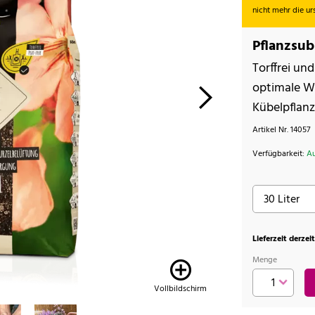
nicht mehr die u
Pflanzsub
Torffrei un
optimale Wu
Kübelpflanz
Artikel Nr.
14057
Verfügbarkeit:
Au
Lieferzeit derzei
Menge
Vollbildschirm