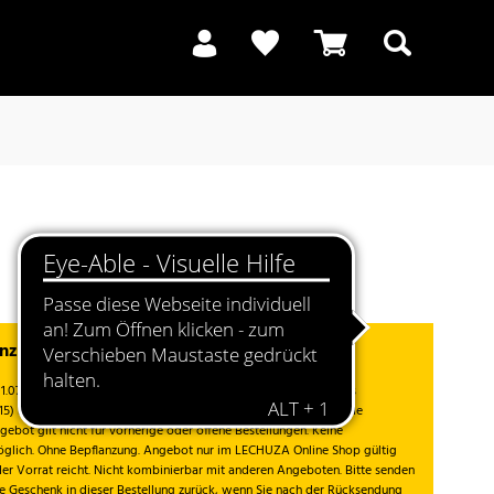
Suchen
anzeiger beim Kauf von PON¹
1.07. - 12.08.2026 gültig und nur solange der Vorrat reicht. Gratis
715) beim Kauf von PON in Höhe von 40 €. Die Aktion umfasst alle
gebot gilt nicht für vorherige oder offene Bestellungen. Keine
glich. Ohne Bepflanzung. Angebot nur im LECHUZA Online Shop gültig
der Vorrat reicht. Nicht kombinierbar mit anderen Angeboten. Bitte senden
se Geschenk in dieser Bestellung zurück, wenn Sie nach der Rücksendung