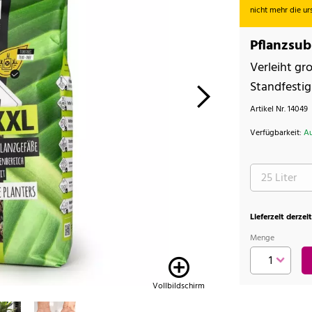
nicht mehr die u
Pflanzsub
Verleiht gr
Standfestig
Artikel Nr.
14049
Verfügbarkeit:
Au
Lieferzeit derzei
Menge
Vollbildschirm