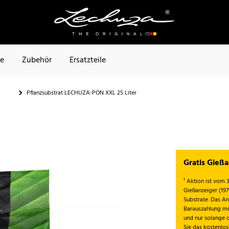
te
Zubehör
Ersatzteile
Pflanzsubstrat LECHUZA-PON XXL 25 Liter
Gratis Gieß
¹ Aktion ist vom 3
Gießanzeiger (19
Substrate. Das An
Barauszahlung mö
und nur solange 
Sie das kostenlo