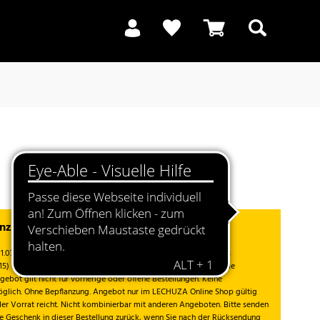
Suchen
anzeiger beim Kauf von PON¹
1.07. - 12.08.2026 gültig und nur solange der Vorrat reicht. Gratis
715) beim Kauf von PON in Höhe von 40 €. Die Aktion umfasst alle
gebot gilt nicht für vorherige oder offene Bestellungen. Keine
glich. Ohne Bepflanzung. Angebot nur im LECHUZA Online Shop gültig
der Vorrat reicht. Nicht kombinierbar mit anderen Angeboten. Bitte senden
se Geschenk in dieser Bestellung zurück, wenn Sie nach der Rücksendung