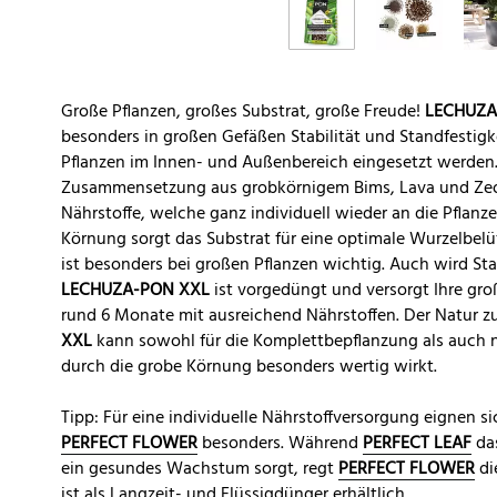
Große Pflanzen, großes Substrat, große Freude!
LECHUZA
besonders in großen Gefäßen Stabilität und Standfestigke
Pflanzen im Innen- und Außenbereich eingesetzt werden.
Zusammensetzung aus grobkörnigem Bims, Lava und Zeoli
Nährstoffe, welche ganz individuell wieder an die Pflan
Körnung sorgt das Substrat für eine optimale Wurzelbelü
ist besonders bei großen Pflanzen wichtig. Auch wird S
LECHUZA-PON XXL
ist vorgedüngt und versorgt Ihre gro
rund 6 Monate mit ausreichend Nährstoffen. Der Natur zu L
XXL
kann sowohl für die Komplettbepflanzung als auch nu
durch die grobe Körnung besonders wertig wirkt.
Tipp: Für eine individuelle Nährstoffversorgung eignen s
PERFECT FLOWER
besonders. Während
PERFECT LEAF
das
ein gesundes Wachstum sorgt, regt
PERFECT FLOWER
di
ist als Langzeit- und Flüssigdünger erhältlich.