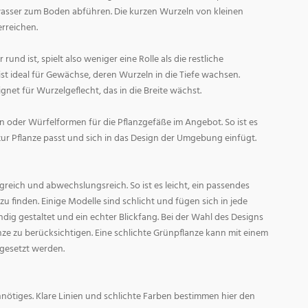
asser zum Boden abführen. Die kurzen Wurzeln von kleinen
rreichen.
und ist, spielt also weniger eine Rolle als die restliche
st ideal für Gewächse, deren Wurzeln in die Tiefe wachsen.
gnet für Wurzelgeflecht, das in die Breite wächst.
 oder Würfelformen für die Pflanzgefäße im Angebot. So ist es
zur Pflanze passt und sich in das Design der Umgebung einfügt.
reich und abwechslungsreich. So ist es leicht, ein passendes
 finden. Einige Modelle sind schlicht und fügen sich in jede
ig gestaltet und ein echter Blickfang. Bei der Wahl des Designs
lanze zu berücksichtigen. Eine schlichte Grünpflanze kann mit einem
 gesetzt werden.
nötiges. Klare Linien und schlichte Farben bestimmen hier den