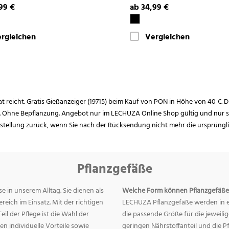
99 €
ab 34,99 €
rgleichen
Vergleichen
rat reicht. Gratis Gießanzeiger (19715) beim Kauf von PON in Höhe von 40 €. D
. Ohne Bepflanzung. Angebot nur im LECHUZA Online Shop gültig und nur so
estellung zurück, wenn Sie nach der Rücksendung nicht mehr die ursprüngl
Pflanzgefäße
e in unserem Alltag. Sie dienen als
Welche Form können Pflanzgefäße
eich im Einsatz. Mit der richtigen
LECHUZA Pflanzgefäße werden in ei
eil der Pflege ist die Wahl der
die passende Größe für die jeweili
n individuelle Vorteile sowie
geringen Nährstoffanteil und die 