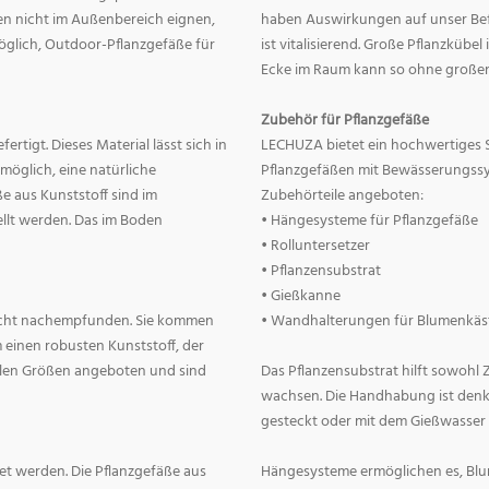
nnen nicht im Außenbereich eignen,
haben Auswirkungen auf unser Befin
 möglich, Outdoor-Pflanzgefäße für
ist vitalisierend. Große Pflanzkübe
Ecke im Raum kann so ohne große
Zubehör für Pflanzgefäße
rtigt. Dieses Material lässt sich in
LECHUZA bietet ein hochwertiges 
 möglich, eine natürliche
Pflanzgefäßen mit Bewässerungss
e aus Kunststoff sind im
Zubehörteile angeboten:
llt werden. Das im Boden
• Hängesysteme für Pflanzgefäße
• Rolluntersetzer
• Pflanzensubstrat
• Gießkanne
lecht nachempfunden. Sie kommen
• Wandhalterungen für Blumenkäs
 einen robusten Kunststoff, der
allen Größen angeboten und sind
Das Pflanzensubstrat hilft sowohl
wachsen. Die Handhabung ist denkba
gesteckt oder mit dem Gießwasser
t werden. Die Pflanzgefäße aus
Hängesysteme ermöglichen es, Blum