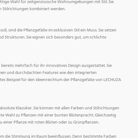
ichtige Wahl für zeitgenössische Wohnumgebungen mit Stil. Sie
n Stilrichtungen kombiniert werden.
oll, sind die Pflanzgefäße im exklusiven Stil ein Muss. Sie setzen
d Strukturen. Sie eignen sich besonders gut, um schlichte
ereits mehrfach für ihr innovatives Design ausgestattet. Sie
men und durchdachten Features wie den integrierten
tes Beispiel für den Ideenreichtum der Pflanzgefäße von LECHUZA
absolute Klassiker. Sie können mit allen Farben und Stilrichtungen
ute Wahl zu Pflanzen mit einer bunten Blütenpracht. Gleichzeitig
zu einer Pflanze mit roten Blüten oder zu Grünpflanzen.
em die Stimmung im Raum beeinflussen. Denn bestimmte Farben