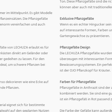
Ton. Diese Pflanzgefäße sind die r
können aber auch mit traditionelle
mer im Mittelpunkt. Es gibt Modelle
lanzeinsätzen. Die Pflanzgefäße
Exklusive Pflanzgefäße
ge enorm vereinfachen und auch
Wenn es ein echter Hingucker sein s
auf interessante Formen, Farben un
Gartengewächse zu präsentieren.
fäße von LECHUZA erlaubt es für
Pflanzgefäße Design
onkästen direkt am Geländer oder
Die LECHUZA Pflanzgefäße wurden b
r gedeihen zu lassen. Für den
überzeugen mit interessanten For
Ideal, um schwere Pflanzen bei
Bewässerungssystemen. Ein perfek
ist der OJO Pflanzkopf für Kräuter.
enso dekorieren wie eine Ecke auf
Farben für Pflanzgefäße
nde Pflanzen.
Pflanzgefäße in Anthrazit sind der 
kombiniert werden. Sie sind eine g
ist ein Pflanzgefäß in Rot passend 
erial eignet sich für bestimmte
rialwahl auf den geplanten Nutzen
Die Farbe der Gefäße kann außerd