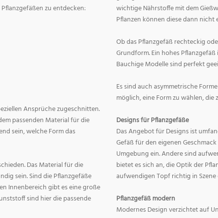
on Pflanzgefäßen zu entdecken:
wichtige Nährstoffe mit dem Gießw
Pflanzen können diese dann nicht e
Ob das Pflanzgefäß rechteckig oder r
Grundform. Ein hohes Pflanzgefäß i
Bauchige Modelle sind perfekt geei
Es sind auch asymmetrische Formen
möglich, eine Form zu wählen, die 
speziellen Ansprüche zugeschnitten.
dem passenden Material für die
Designs für Pflanzgefäße
end sein, welche Form das
Das Angebot für Designs ist umfang
Gefäß für den eigenen Geschmack zu
Umgebung ein. Andere sind aufwend
hieden. Das Material für die
bietet es sich an, die Optik der Pf
dig sein. Sind die Pflanzgefäße
aufwendigen Topf richtig in Szene
en Innenbereich gibt es eine große
nststoff sind hier die passende
Pflanzgefäß modern
Modernes Design verzichtet auf Un