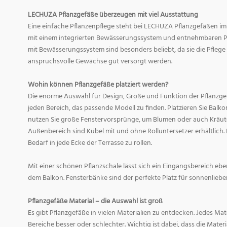
LECHUZA Pflanzgefäße überzeugen mit viel Ausstattung
Eine einfache Pflanzenpflege steht bei LECHUZA Pflanzgefäßen im
mit einem integrierten Bewässerungssystem und entnehmbaren Pf
mit Bewässerungssystem sind besonders beliebt, da sie die Pfle
anspruchsvolle Gewächse gut versorgt werden.
Wohin können Pflanzgefäße platziert werden?
Die enorme Auswahl für Design, Größe und Funktion der Pflanzge
jeden Bereich, das passende Modell zu finden. Platzieren Sie Balk
nutzen Sie große Fenstervorsprünge, um Blumen oder auch Kräute
Außenbereich sind Kübel mit und ohne Rolluntersetzer erhältlich. 
Bedarf in jede Ecke der Terrasse zu rollen.
Mit einer schönen Pflanzschale lässt sich ein Eingangsbereich eb
dem Balkon. Fensterbänke sind der perfekte Platz für sonnenliebe
Pflanzgefäße Material – die Auswahl ist groß
Es gibt Pflanzgefäße in vielen Materialien zu entdecken. Jedes Mat
Bereiche besser oder schlechter. Wichtig ist dabei, dass die Mate