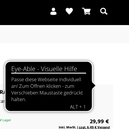
Suchen
A Cottage 40 mokka
asten im Landhausstil
29,99 €
f Lager
inkl. MwSt. |
zzgl. 6,49 € Versand