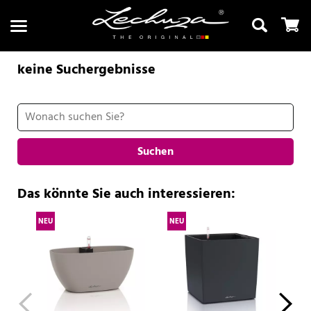
keine Suchergebnisse
Suchen
Suchen
Das könnte Sie auch interessieren:
NEU
NEU
NE