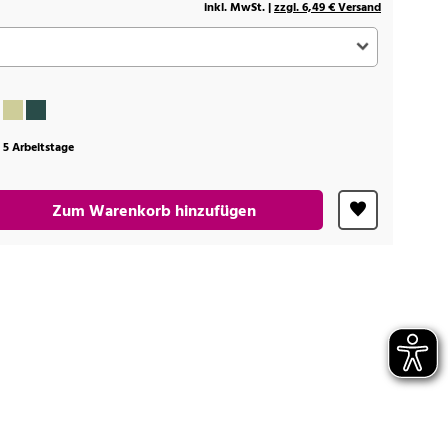
inkl. MwSt. |
zzgl. 6,49 € Versand
t 5 Arbeitstage
Zum Warenkorb hinzufügen