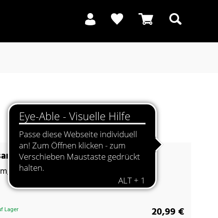
Suchen
sandbraun
rm, trendige Farben
20,99 €
f Lager