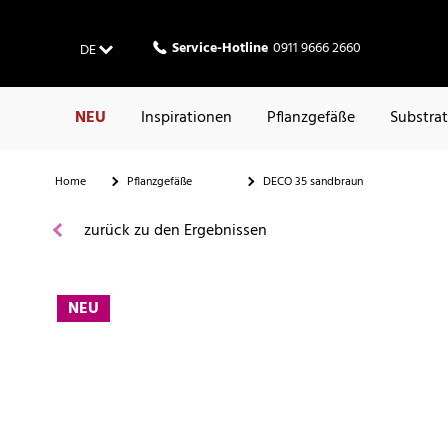
Service-Hotline
0911 9666 2660
DE
NEU
Inspirationen
Pflanzgefäße
Substra
Home
Pflanzgefäße
DECO 35 sandbraun
zurück zu den Ergebnissen
NEU