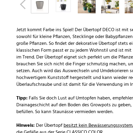
Jetzt kommt Farbe ins Spiel! Der Übertopf DECO ist mit s
sowohl für kleine Pflanzen, Stecklinge oder Babypflanze
große Pflanzen. So findet der dekorative Übertopf stets e
klassischen Form passt er zu jedem Wohnstil und ist mit 
im Trend. Der Übertopf eignet sich perfekt um die Pflanz
brauchen Sie sich nicht die Finger schmutzig machen, um
setzen. Auch wird das Auswechseln und Umdekorieren so 
hochwertigem Kunststoff hergestellt und kann wieder rec
Überlaufschraube und ist damit für die Verwendung im 
Tipp:
Falls Sie doch Lust auf Umtopfen haben, empfehle
Drainageschicht auf den Boden des Growpots zu geben, b
befüllen. So kann Staunässe vermieden werden.
Hinweis:
Der Übertopf
besitzt kein Bewässerungssystem
die Gefäße aus der Serie
CLASSICO COLOR