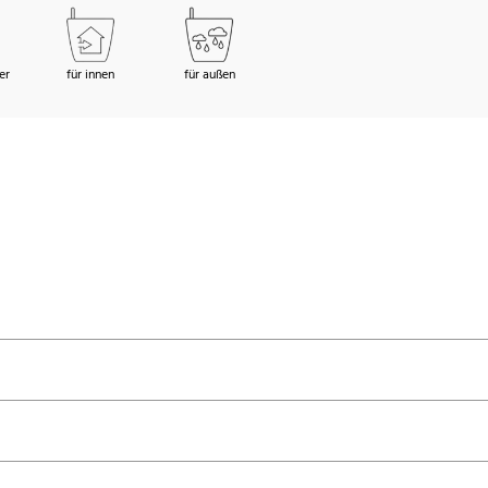
er
für innen
für außen