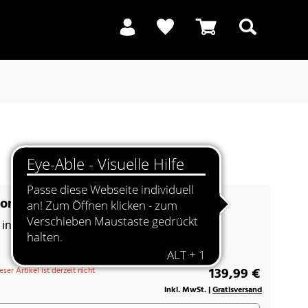
Suchen
one 40 high sandbeige
n in Natursteinoptik
139,99 €
eser Artikel ist derzeit nicht
inkl. MwSt. |
Gratisversand