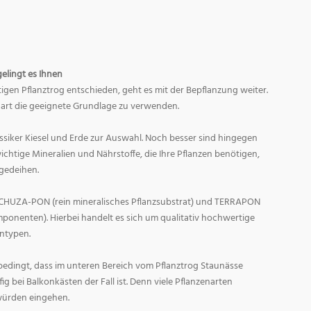
gelingt es Ihnen
tigen Pflanztrog entschieden, geht es mit der Bepflanzung weiter.
nart die geeignete Grundlage zu verwenden.
assiker Kiesel und Erde zur Auswahl. Noch besser sind hingegen
ichtige Mineralien und Nährstoffe, die Ihre Pflanzen benötigen,
gedeihen.
LECHUZA-PON (rein mineralisches Pflanzsubstrat) und TERRAPON
onenten). Hierbei handelt es sich um qualitativ hochwertige
entypen.
edingt, dass im unteren Bereich vom Pflanztrog Staunässe
ig bei Balkonkästen der Fall ist. Denn viele Pflanzenarten
 würden eingehen.