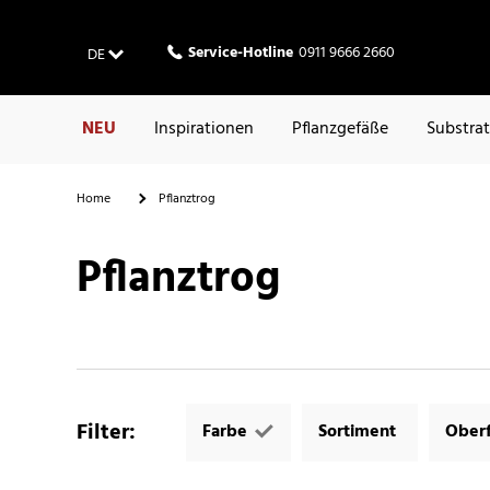
Service-Hotline
0911 9666 2660
DE
NEU
Inspirationen
Pflanzgefäße
Substra
Home
Pflanztrog
Pflanztrog
Filter
:
Farbe
Sortiment
Oberf