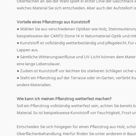
Oberflächen an. Bei der Wahl spielt in erster Linie der Geschmack 
welches Material Sie sich entscheiden. Aber auch der Aufstellort i
Vorteile eines Pflanztrogs aus Kunststoff
● Wählen Sie aus verschiedenen Optiken wie Holz, Steinmusterung
beispielsweise der CANTO Stone 14 in Naturmaterial-Optik und mit k
● Kunststoff ist vollständig wetterbeständig und pflegeleicht. Für
Lappen aus.
● Sämtliche Witterungseinflüsse und UV-Licht können dem Materia
eine lange Lebensdauer.
● Zudem ist Kunststoff vor leichten bis stärkeren Schlägen sicher
● Steht ein Pflanztrog auf der Terrasse oder im Garten, verfärbt Ku
andere Materialien.
Wie kann ich meinen Pflanztrog wetterfest machen?
Soll ein Pflanztrog vollständig wetterfest sein, achten Sie bereits
Material. So ist beispielsweise Kunststoff vor Feuchtigkeit, Frost 
Entscheiden Sie sich hingegen für einen Pflanztrog aus Holz, schüt
Oberflächenbehandlung. Hierfür finden Sie unter anderem in Ba