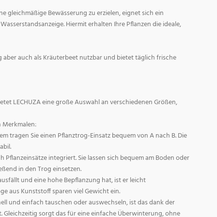
e gleichmäßige Bewässerung zu erzielen, eignet sich ein
Wasserstandsanzeige. Hiermit erhalten Ihre Pflanzen die ideale,
og aber auch als Kräuterbeet nutzbar und bietet täglich frische
bietet LECHUZA eine große Auswahl an verschiedenen Größen,
en Merkmalen:
em tragen Sie einen Pflanztrog-Einsatz bequem von A nach B. Die
bil.
ich Pflanzeinsätze integriert. Sie lassen sich bequem am Boden oder
eßend in den Trog einsetzen.
usfällt und eine hohe Bepflanzung hat, ist er leicht
öge aus Kunststoff sparen viel Gewicht ein.
ll und einfach tauschen oder auswechseln, ist das dank der
 Gleichzeitig sorgt das für eine einfache Überwinterung, ohne