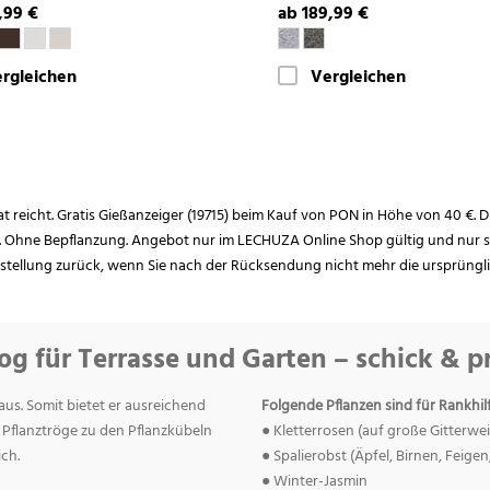
,99 €
ab 189,99 €
rgleichen
Vergleichen
rat reicht. Gratis Gießanzeiger (19715) beim Kauf von PON in Höhe von 40 €. D
. Ohne Bepflanzung. Angebot nur im LECHUZA Online Shop gültig und nur so
estellung zurück, wenn Sie nach der Rücksendung nicht mehr die ursprüngl
og für Terrasse und Garten – schick & p
 aus. Somit bietet er ausreichend
Folgende Pflanzen sind für Rankhil
Pflanztröge zu den Pflanzkübeln
● Kletterrosen (auf große Gitterwei
ch.
● Spalierobst (Äpfel, Birnen, Feigen
● Winter-Jasmin