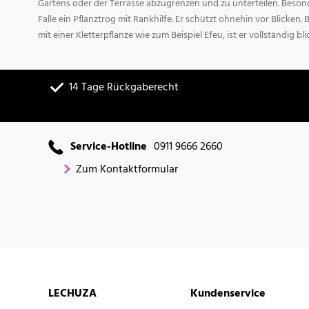
Gartens oder der Terrasse abzugrenzen und zu unterteilen. Beson
Falle ein Pflanztrog mit Rankhilfe. Er schützt ohnehin vor Blicken. 
mit einer Kletterpflanze wie zum Beispiel Efeu, ist er vollständig bli
14 Tage Rückgaberecht
Service-Hotline
0911 9666 2660
Zum Kontaktformular
LECHUZA
Kundenservice