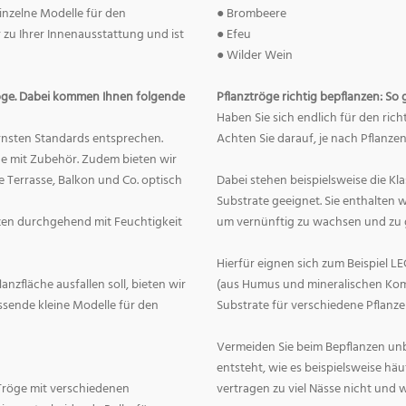
einzelne Modelle für den
● Brombeere
 zu Ihrer Innenausstattung und ist
● Efeu
● Wilder Wein
öge. Dabei kommen Ihnen folgende
Pflanztröge richtig bepflanzen: So 
Haben Sie sich endlich für den rich
ernsten Standards entsprechen.
Achten Sie darauf, je nach Pflanze
ge mit Zubehör. Zudem bieten wir
Terrasse, Balkon und Co. optisch
Dabei stehen beispielsweise die Kl
Substrate geeignet. Sie enthalten w
zen durchgehend mit Feuchtigkeit
um vernünftig zu wachsen und zu 
Hierfür eignen sich zum Beispiel 
anzfläche ausfallen soll, bieten wir
(aus Humus und mineralischen Komp
ssende kleine Modelle für den
Substrate für verschiedene Pflanz
Vermeiden Sie beim Bepflanzen unb
entsteht, wie es beispielsweise häuf
Tröge mit verschiedenen
vertragen zu viel Nässe nicht und