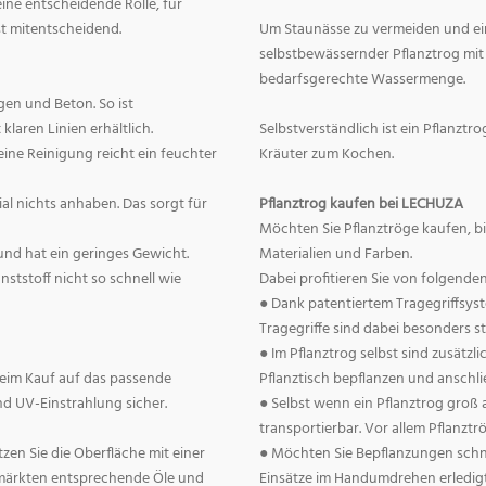
eine entscheidende Rolle, für
st mitentscheidend.
Um Staunässe zu vermeiden und ein
selbstbewässernder Pflanztrog mit 
bedarfsgerechte Wassermenge.
en und Beton. So ist
laren Linien erhältlich.
Selbstverständlich ist ein Pflanztr
 eine Reinigung reicht ein feuchter
Kräuter zum Kochen.
l nichts anhaben. Das sorgt für
Pflanztrog kaufen bei LECHUZA
Möchten Sie Pflanztröge kaufen, 
 und hat ein geringes Gewicht.
Materialien und Farben.
nststoff nicht so schnell wie
Dabei profitieren Sie von folgend
● Dank patentiertem Tragegriffsyst
Tragegriffe sind dabei besonders sta
● Im Pflanztrog selbst sind zusätzl
 beim Kauf auf das passende
Pflanztisch bepflanzen und anschli
und UV-Einstrahlung sicher.
● Selbst wenn ein Pflanztrog groß a
transportierbar. Vor allem Pflanztr
zen Sie die Oberfläche mit einer
● Möchten Sie Bepflanzungen schne
umärkten entsprechende Öle und
Einsätze im Handumdrehen erledigt.