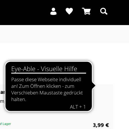
Suchen
sandbraun
rm, trendige Farben
3,99 €
f Lager