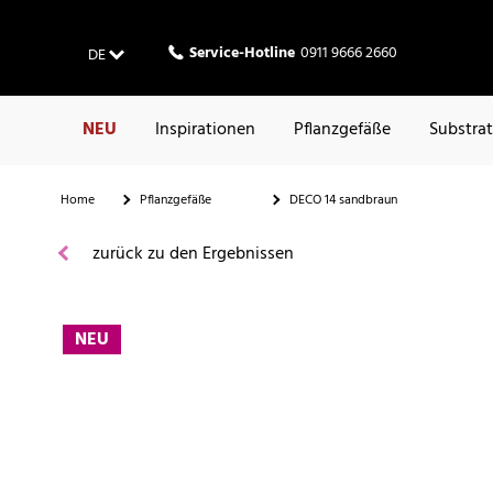
Service-Hotline
0911 9666 2660
DE
NEU
Inspirationen
Pflanzgefäße
Substra
Home
Pflanzgefäße
DECO 14 sandbraun
zurück zu den Ergebnissen
NEU