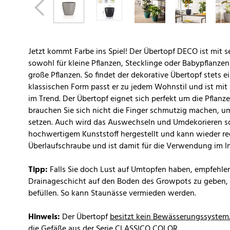
Jetzt kommt Farbe ins Spiel! Der Übertopf DECO ist mit s
sowohl für kleine Pflanzen, Stecklinge oder Babypflanze
große Pflanzen. So findet der dekorative Übertopf stets e
klassischen Form passt er zu jedem Wohnstil und ist mit 
im Trend. Der Übertopf eignet sich perfekt um die Pflanz
brauchen Sie sich nicht die Finger schmutzig machen, um
setzen. Auch wird das Auswechseln und Umdekorieren so 
hochwertigem Kunststoff hergestellt und kann wieder rec
Überlaufschraube und ist damit für die Verwendung im 
Tipp:
Falls Sie doch Lust auf Umtopfen haben, empfehle
Drainageschicht auf den Boden des Growpots zu geben, b
befüllen. So kann Staunässe vermieden werden.
Hinweis:
Der Übertopf
besitzt kein Bewässerungssystem
die Gefäße aus der Serie
CLASSICO COLOR