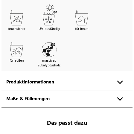
bruchsicher
UV-beständig
für innen
für außen
massives
Eukalyptusholz
Produktinformationen
Maße & Füllmengen
Das passt dazu