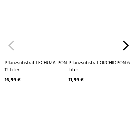
Pflanzsubstrat LECHUZA-PON
Pflanzsubstrat ORCHIDPON 6
Pf
12 Liter
Liter
Li
16,99 €
11,99 €
16