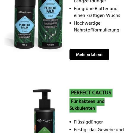
Langzeitdünger
Für grüne Blätter und
einen kräftigen Wuchs
Hochwertige
Nährstoffformulierung
Mehr erfahren
PERFECT CACTUS
Für Kakteen und
Sukkulenten
Flüssigdünger
Festigt das Gewebe und