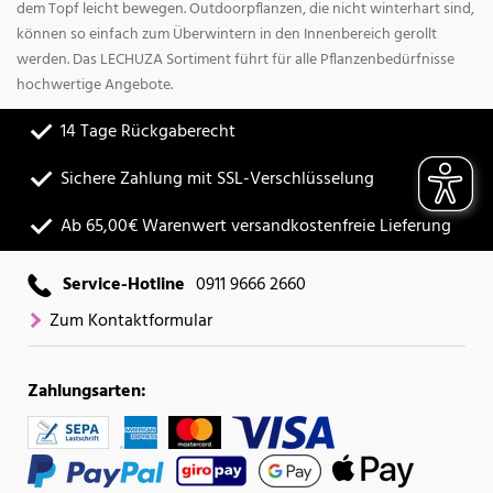
dem Topf leicht bewegen. Outdoorpflanzen, die nicht winterhart sind,
können so einfach zum Überwintern in den Innenbereich gerollt
werden. Das LECHUZA Sortiment führt für alle Pflanzenbedürfnisse
hochwertige Angebote.
14 Tage Rückgaberecht
Sichere Zahlung mit SSL-Verschlüsselung
Ab 65,00€ Warenwert versandkostenfreie Lieferung
Service-Hotline
0911 9666 2660
Zum Kontaktformular
Zahlungsarten: