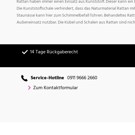
Rattan haben immer einen Einsatz aus Kunststoff. Dieser kann ei
Die Kunststoffschale verhindert, dass das Naturmaterial Rattan m
Staunässe kann hier zum Schimmelbefall führen. Behandeltes Ratta
Außeneinsatz nutzbar. Die Kübel und Schalen aus Rattan sind nich
14 Tage Rückgaberecht
Service-Hotline
0911 9666 2660
Zum Kontaktformular