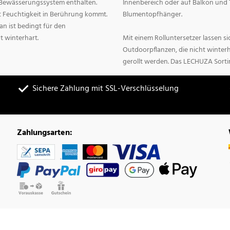
n Bewässerungssystem enthalten.
Innenbereich oder auf Balkon und 
it Feuchtigkeit in Berührung kommt.
Blumentopfhänger.
n ist bedingt für den
t winterhart.
Mit einem Rolluntersetzer lassen 
Outdoorpflanzen, die nicht winter
gerollt werden. Das LECHUZA Sorti
Sichere Zahlung mit SSL-Verschlüsselung
Zahlungsarten: