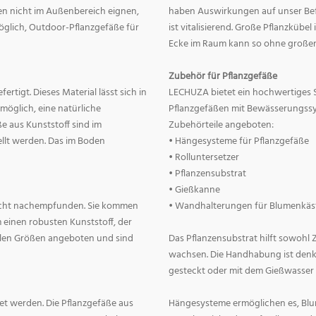
nnen nicht im Außenbereich eignen,
haben Auswirkungen auf unser Befin
 möglich, Outdoor-Pflanzgefäße für
ist vitalisierend. Große Pflanzkübe
Ecke im Raum kann so ohne große
Zubehör für Pflanzgefäße
rtigt. Dieses Material lässt sich in
LECHUZA bietet ein hochwertiges 
 möglich, eine natürliche
Pflanzgefäßen mit Bewässerungss
e aus Kunststoff sind im
Zubehörteile angeboten:
llt werden. Das im Boden
• Hängesysteme für Pflanzgefäße
• Rolluntersetzer
• Pflanzensubstrat
• Gießkanne
lecht nachempfunden. Sie kommen
• Wandhalterungen für Blumenkäs
 einen robusten Kunststoff, der
allen Größen angeboten und sind
Das Pflanzensubstrat hilft sowohl
wachsen. Die Handhabung ist denkba
gesteckt oder mit dem Gießwasser
t werden. Die Pflanzgefäße aus
Hängesysteme ermöglichen es, Blum