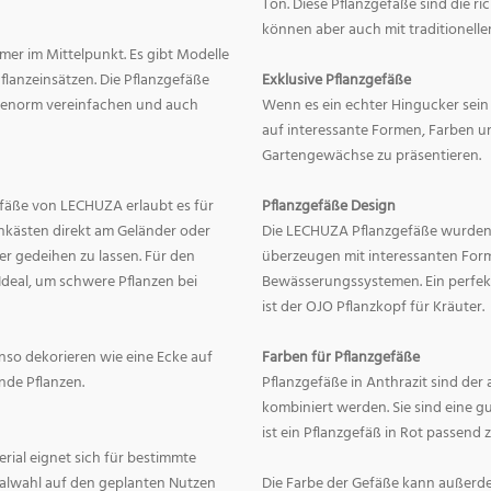
Ton. Diese Pflanzgefäße sind die r
können aber auch mit traditionelle
mer im Mittelpunkt. Es gibt Modelle
lanzeinsätzen. Die Pflanzgefäße
Exklusive Pflanzgefäße
ge enorm vereinfachen und auch
Wenn es ein echter Hingucker sein s
auf interessante Formen, Farben un
Gartengewächse zu präsentieren.
fäße von LECHUZA erlaubt es für
Pflanzgefäße Design
onkästen direkt am Geländer oder
Die LECHUZA Pflanzgefäße wurden b
r gedeihen zu lassen. Für den
überzeugen mit interessanten For
Ideal, um schwere Pflanzen bei
Bewässerungssystemen. Ein perfek
ist der OJO Pflanzkopf für Kräuter.
enso dekorieren wie eine Ecke auf
Farben für Pflanzgefäße
nde Pflanzen.
Pflanzgefäße in Anthrazit sind der 
kombiniert werden. Sie sind eine g
ist ein Pflanzgefäß in Rot passend 
erial eignet sich für bestimmte
rialwahl auf den geplanten Nutzen
Die Farbe der Gefäße kann außerd