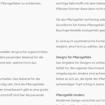
on Pflanzgefäßen zu entdecken:
wichtige Nährstoffe mit dem Gießw
Pflanzen können diese dann nicht e
Ob das Pflanzgefäß rechteckig oder r
Grundform. Ein hohes Pflanzgefäß i
Bauchige Modelle sind perfekt geei
Es sind auch asymmetrische Formen
möglich, eine Form zu wählen, die 
speziellen Ansprüche zugeschnitten.
dem passenden Material für die
Designs für Pflanzgefäße
end sein, welche Form das
Das Angebot für Designs ist umfang
Gefäß für den eigenen Geschmack zu
Umgebung ein. Andere sind aufwend
hieden. Das Material für die
bietet es sich an, die Optik der Pf
dig sein. Sind die Pflanzgefäße
aufwendigen Topf richtig in Szene
en Innenbereich gibt es eine große
nststoff sind hier die passende
Pflanzgefäß modern
Modernes Design verzichtet auf Un