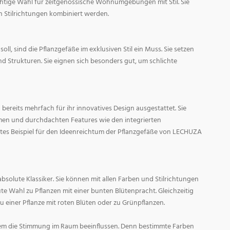
ichtige Wahl für zeitgenössische Wohnumgebungen mit Stil. Sie
n Stilrichtungen kombiniert werden.
oll, sind die Pflanzgefäße im exklusiven Stil ein Muss. Sie setzen
d Strukturen. Sie eignen sich besonders gut, um schlichte
ereits mehrfach für ihr innovatives Design ausgestattet. Sie
men und durchdachten Features wie den integrierten
tes Beispiel für den Ideenreichtum der Pflanzgefäße von LECHUZA
absolute Klassiker. Sie können mit allen Farben und Stilrichtungen
ute Wahl zu Pflanzen mit einer bunten Blütenpracht. Gleichzeitig
zu einer Pflanze mit roten Blüten oder zu Grünpflanzen.
em die Stimmung im Raum beeinflussen. Denn bestimmte Farben