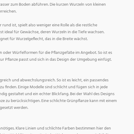
asser zum Boden abführen. Die kurzen Wurzeln von kleinen
rreichen.
und ist, spielt also weniger eine Rolle als die restliche
st ideal für Gewächse, deren Wurzeln in die Tiefe wachsen.
gnet für Wurzelgeflecht, das in die Breite wächst.
 oder Würfelformen für die Pflanzgefäße im Angebot. So ist es
zur Pflanze passt und sich in das Design der Umgebung einfügt.
reich und abwechslungsreich. So ist es leicht, ein passendes
 finden. Einige Modelle sind schlicht und fügen sich in jede
ig gestaltet und ein echter Blickfang. Bei der Wahl des Designs
lanze zu berücksichtigen. Eine schlichte Grünpflanze kann mit einem
 gesetzt werden.
nötiges. Klare Linien und schlichte Farben bestimmen hier den