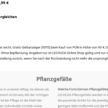
,99 €
rgleichen
rat reicht. Gratis Gießanzeiger (19715) beim Kauf von PON in Höhe von 40 €. D
. Ohne Bepflanzung. Angebot nur im LECHUZA Online Shop gültig und nur so
estellung zurück, wenn Sie nach der Rücksendung nicht mehr die ursprüngl
Pflanzgefäße
e in unserem Alltag. Sie dienen als
Welche Form können Pflanzgefäße
eich im Einsatz. Mit der richtigen
LECHUZA Pflanzgefäße werden in ei
eil der Pflege ist die Wahl der
die passende Größe für die jeweili
n individuelle Vorteile sowie
geringen Nährstoffanteil und die 