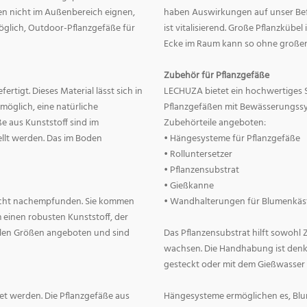
nnen nicht im Außenbereich eignen,
haben Auswirkungen auf unser Befin
 möglich, Outdoor-Pflanzgefäße für
ist vitalisierend. Große Pflanzkübe
Ecke im Raum kann so ohne große
Zubehör für Pflanzgefäße
rtigt. Dieses Material lässt sich in
LECHUZA bietet ein hochwertiges 
 möglich, eine natürliche
Pflanzgefäßen mit Bewässerungss
e aus Kunststoff sind im
Zubehörteile angeboten:
llt werden. Das im Boden
• Hängesysteme für Pflanzgefäße
• Rolluntersetzer
• Pflanzensubstrat
• Gießkanne
lecht nachempfunden. Sie kommen
• Wandhalterungen für Blumenkäs
 einen robusten Kunststoff, der
allen Größen angeboten und sind
Das Pflanzensubstrat hilft sowohl
wachsen. Die Handhabung ist denkba
gesteckt oder mit dem Gießwasser
t werden. Die Pflanzgefäße aus
Hängesysteme ermöglichen es, Blum