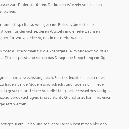
asser zum Boden abführen. Die kurzen Wurzeln von kleinen
rreichen.
und ist, spielt also weniger eine Rolle als die restliche
st ideal für Gewächse, deren Wurzeln in die Tiefe wachsen.
gnet für Wurzelgeflecht, das in die Breite wächst.
 oder Würfelformen für die Pflanzgefäße im Angebot. So ist es
zur Pflanze passt und sich in das Design der Umgebung einfügt.
reich und abwechslungsreich. So ist es leicht, ein passendes
 finden. Einige Modelle sind schlicht und fügen sich in jede
ig gestaltet und ein echter Blickfang. Bei der Wahl des Designs
lanze zu berücksichtigen. Eine schlichte Grünpflanze kann mit einem
 gesetzt werden.
nötiges. Klare Linien und schlichte Farben bestimmen hier den