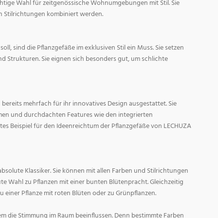
ichtige Wahl für zeitgenössische Wohnumgebungen mit Stil. Sie
n Stilrichtungen kombiniert werden.
oll, sind die Pflanzgefäße im exklusiven Stil ein Muss. Sie setzen
d Strukturen. Sie eignen sich besonders gut, um schlichte
ereits mehrfach für ihr innovatives Design ausgestattet. Sie
men und durchdachten Features wie den integrierten
tes Beispiel für den Ideenreichtum der Pflanzgefäße von LECHUZA
absolute Klassiker. Sie können mit allen Farben und Stilrichtungen
ute Wahl zu Pflanzen mit einer bunten Blütenpracht. Gleichzeitig
zu einer Pflanze mit roten Blüten oder zu Grünpflanzen.
em die Stimmung im Raum beeinflussen. Denn bestimmte Farben