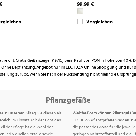
€
99,99 €
rgleichen
Vergleichen
rat reicht. Gratis Gießanzeiger (19715) beim Kauf von PON in Höhe von 40 €. D
. Ohne Bepflanzung. Angebot nur im LECHUZA Online Shop gültig und nur so
estellung zurück, wenn Sie nach der Rücksendung nicht mehr die ursprüngl
Pflanzgefäße
e in unserem Alltag. Sie dienen als
Welche Form können Pflanzgefäße
eich im Einsatz. Mit der richtigen
LECHUZA Pflanzgefäße werden in ei
eil der Pflege ist die Wahl der
die passende Größe für die jeweili
n individuelle Vorteile sowie
geringen Nährstoffanteil und die 