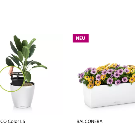
NEU
CO Color LS
BALCONERA