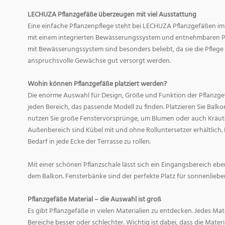
LECHUZA Pflanzgefäße überzeugen mit viel Ausstattung
Eine einfache Pflanzenpflege steht bei LECHUZA Pflanzgefäßen im
mit einem integrierten Bewässerungssystem und entnehmbaren Pf
mit Bewässerungssystem sind besonders beliebt, da sie die Pfle
anspruchsvolle Gewächse gut versorgt werden.
Wohin können Pflanzgefäße platziert werden?
Die enorme Auswahl für Design, Größe und Funktion der Pflanzge
jeden Bereich, das passende Modell zu finden. Platzieren Sie Balk
nutzen Sie große Fenstervorsprünge, um Blumen oder auch Kräute
Außenbereich sind Kübel mit und ohne Rolluntersetzer erhältlich. 
Bedarf in jede Ecke der Terrasse zu rollen.
Mit einer schönen Pflanzschale lässt sich ein Eingangsbereich eb
dem Balkon. Fensterbänke sind der perfekte Platz für sonnenliebe
Pflanzgefäße Material – die Auswahl ist groß
Es gibt Pflanzgefäße in vielen Materialien zu entdecken. Jedes Mat
Bereiche besser oder schlechter. Wichtig ist dabei, dass die Mate