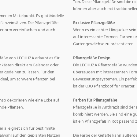
Ton. Diese Pflanzgefäße sind die r
können aber auch mit traditionelle
mer im Mittelpunkt. Es gibt Modelle
lanzeinsätzen. Die Pflanzgefäße
Exklusive Pflanzgefäße
ge enorm vereinfachen und auch
Wenn es ein echter Hingucker sein s
auf interessante Formen, Farben un
Gartengewächse zu präsentieren.
fäße von LECHUZA erlaubt es für
Pflanzgefäße Design
onkästen direkt am Geländer oder
Die LECHUZA Pflanzgefäße wurden b
r gedeihen zu lassen. Für den
überzeugen mit interessanten For
Ideal, um schwere Pflanzen bei
Bewässerungssystemen. Ein perfek
ist der OJO Pflanzkopf für Kräuter.
enso dekorieren wie eine Ecke auf
Farben für Pflanzgefäße
nde Pflanzen.
Pflanzgefäße in Anthrazit sind der 
kombiniert werden. Sie sind eine g
ist ein Pflanzgefäß in Rot passend 
erial eignet sich für bestimmte
rialwahl auf den geplanten Nutzen
Die Farbe der Gefäße kann außerd