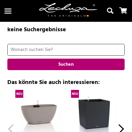
keine Suchergebnisse
Suchen
Suchen
Das könnte Sie auch interessieren:
NEU
NEU
NE