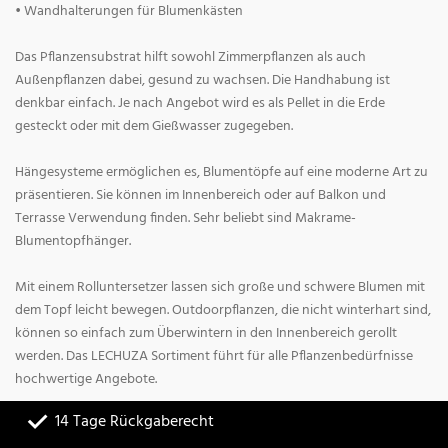
• Wandhalterungen für Blumenkästen
Das Pflanzensubstrat hilft sowohl Zimmerpflanzen als auch
Außenpflanzen dabei, gesund zu wachsen. Die Handhabung ist
denkbar einfach. Je nach Angebot wird es als Pellet in die Erde
gesteckt oder mit dem Gießwasser zugegeben.
Hängesysteme ermöglichen es, Blumentöpfe auf eine moderne Art zu
präsentieren. Sie können im Innenbereich oder auf Balkon und
Terrasse Verwendung finden. Sehr beliebt sind Makrame-
Blumentopfhänger.
Mit einem Rolluntersetzer lassen sich große und schwere Blumen mit
dem Topf leicht bewegen. Outdoorpflanzen, die nicht winterhart sind,
können so einfach zum Überwintern in den Innenbereich gerollt
werden. Das LECHUZA Sortiment führt für alle Pflanzenbedürfnisse
hochwertige Angebote.
14 Tage Rückgaberecht