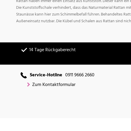
Rattan haben immer einen Einsatz aus Kunststoff. Dieser kann ei
Die Kunststoffschale verhindert, dass das Naturmaterial Rattan m
Staunässe kann hier zum Schimmelbefall führen. Behandeltes Ratta
Außeneinsatz nutzbar. Die Kübel und Schalen aus Rattan sind nich
14 Tage Rückgaberecht
Service-Hotline
0911 9666 2660
Zum Kontaktformular