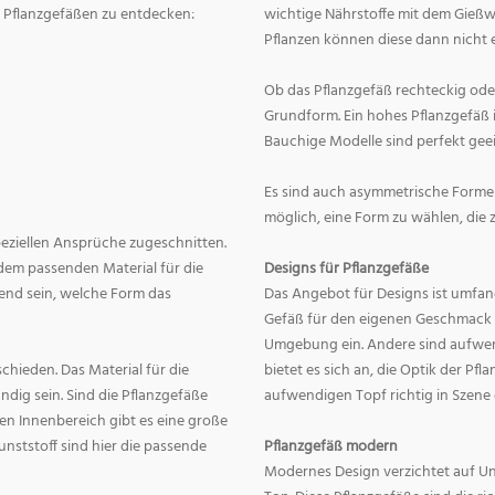
on Pflanzgefäßen zu entdecken:
wichtige Nährstoffe mit dem Gießw
Pflanzen können diese dann nicht e
Ob das Pflanzgefäß rechteckig oder r
Grundform. Ein hohes Pflanzgefäß i
Bauchige Modelle sind perfekt geei
Es sind auch asymmetrische Formen
möglich, eine Form zu wählen, die 
speziellen Ansprüche zugeschnitten.
dem passenden Material für die
Designs für Pflanzgefäße
end sein, welche Form das
Das Angebot für Designs ist umfang
Gefäß für den eigenen Geschmack zu
Umgebung ein. Andere sind aufwend
hieden. Das Material für die
bietet es sich an, die Optik der Pf
dig sein. Sind die Pflanzgefäße
aufwendigen Topf richtig in Szene
en Innenbereich gibt es eine große
nststoff sind hier die passende
Pflanzgefäß modern
Modernes Design verzichtet auf Un