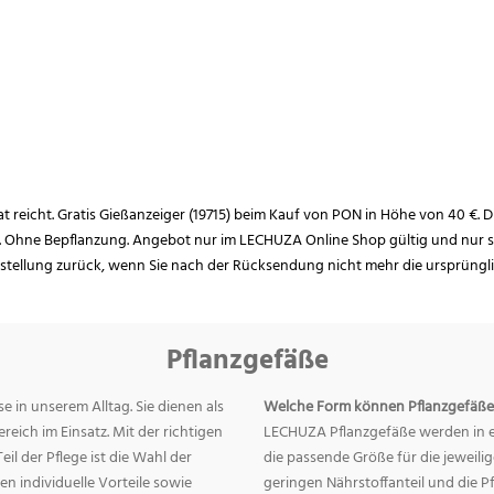
rat reicht. Gratis Gießanzeiger (19715) beim Kauf von PON in Höhe von 40 €. D
. Ohne Bepflanzung. Angebot nur im LECHUZA Online Shop gültig und nur so
estellung zurück, wenn Sie nach der Rücksendung nicht mehr die ursprüngl
Pflanzgefäße
e in unserem Alltag. Sie dienen als
Welche Form können Pflanzgefäße
eich im Einsatz. Mit der richtigen
LECHUZA Pflanzgefäße werden in ei
eil der Pflege ist die Wahl der
die passende Größe für die jeweili
n individuelle Vorteile sowie
geringen Nährstoffanteil und die 