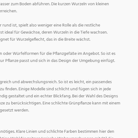
asser zum Boden abführen. Die kurzen Wurzeln von kleinen
rreichen.
und ist, spielt also weniger eine Rolle als die restliche
st ideal für Gewächse, deren Wurzeln in die Tiefe wachsen.
gnet für Wurzelgeflecht, das in die Breite wächst.
 oder Würfelformen für die Pflanzgefäße im Angebot. So ist es
zur Pflanze passt und sich in das Design der Umgebung einfügt.
reich und abwechslungsreich. So ist es leicht, ein passendes
 finden. Einige Modelle sind schlicht und fügen sich in jede
ig gestaltet und ein echter Blickfang. Bei der Wahl des Designs
lanze zu berücksichtigen. Eine schlichte Grünpflanze kann mit einem
 gesetzt werden.
nötiges. Klare Linien und schlichte Farben bestimmen hier den