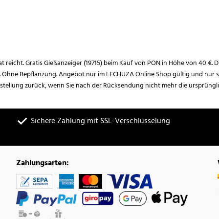
rat reicht. Gratis Gießanzeiger (19715) beim Kauf von PON in Höhe von 40 €. D
. Ohne Bepflanzung. Angebot nur im LECHUZA Online Shop gültig und nur so
estellung zurück, wenn Sie nach der Rücksendung nicht mehr die ursprüngl
Sichere Zahlung mit SSL-Verschlüsselung
Zahlungsarten: