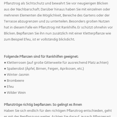
Pflanztrog als Sichtschutz und bewahrt Sie vor neugierigen Blicken
aus der Nachbarschaft. Darüber hinaus haben Sie mit einzelnen oder
mehreren Elementen die Möglichkeit, Bereiche des Gartens oder der
Terrasse abzugrenzen und zu unterteilen. Besonders großen Nutzen
hat in diesem Falle ein Pflanztrog mit Rankhilfe. Er schützt ohnehin vor
Blicken. Bepflanzen Sie ihn nun zusätzlich mit einer Kletterpflanze wie
zum Beispiel Efeu, ist er vollständig blickdicht.
Folgende Pflanzen sind für Rankhilfen geeignet:
● Kletterrosen (auf große Gitterweite für ausreichend Platz achten)
● Spalierobst (Äpfel, Birnen, Feigen, Aprikosen, etc.)
● Winter-Jasmin
● Brombeere
● Efeu
● Wilder Wein
Pflanztröge richtig bepflanzen: So gelingt es Ihnen
Haben Sie sich endlich für den richtigen Pflanztrog entschieden, geht
es mit der Bepflanzung weiter. Achten Sie darauf, je nach Pflanzenart