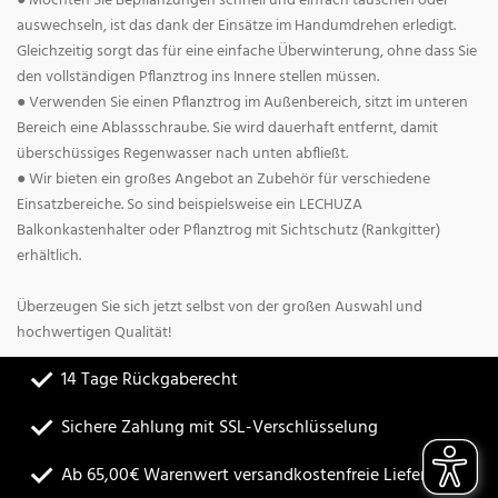
● Möchten Sie Bepflanzungen schnell und einfach tauschen oder
auswechseln, ist das dank der Einsätze im Handumdrehen erledigt.
Gleichzeitig sorgt das für eine einfache Überwinterung, ohne dass Sie
den vollständigen Pflanztrog ins Innere stellen müssen.
● Verwenden Sie einen Pflanztrog im Außenbereich, sitzt im unteren
Bereich eine Ablassschraube. Sie wird dauerhaft entfernt, damit
überschüssiges Regenwasser nach unten abfließt.
● Wir bieten ein großes Angebot an Zubehör für verschiedene
Einsatzbereiche. So sind beispielsweise ein LECHUZA
Balkonkastenhalter oder Pflanztrog mit Sichtschutz (Rankgitter)
erhältlich.
Überzeugen Sie sich jetzt selbst von der großen Auswahl und
hochwertigen Qualität!
14 Tage Rückgaberecht
Sichere Zahlung mit SSL-Verschlüsselung
Ab 65,00€ Warenwert versandkostenfreie Lieferung