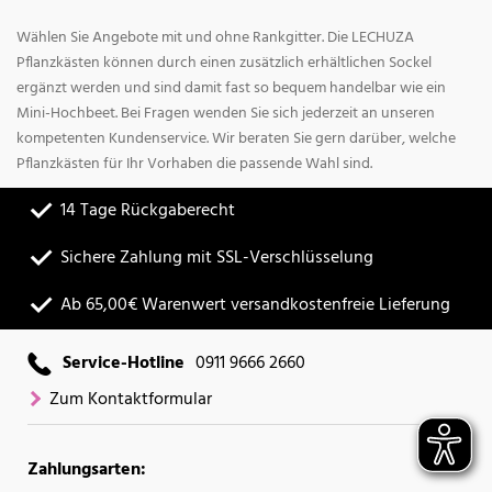
Wählen Sie Angebote mit und ohne Rankgitter. Die LECHUZA
Pflanzkästen können durch einen zusätzlich erhältlichen Sockel
ergänzt werden und sind damit fast so bequem handelbar wie ein
Mini-Hochbeet. Bei Fragen wenden Sie sich jederzeit an unseren
kompetenten Kundenservice. Wir beraten Sie gern darüber, welche
Pflanzkästen für Ihr Vorhaben die passende Wahl sind.
14 Tage Rückgaberecht
Sichere Zahlung mit SSL-Verschlüsselung
Ab 65,00€ Warenwert versandkostenfreie Lieferung
Service-Hotline
0911 9666 2660
Zum Kontaktformular
Zahlungsarten: