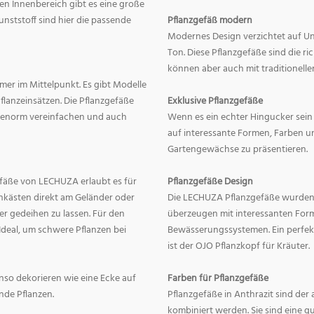
en Innenbereich gibt es eine große
nststoff sind hier die passende
Pflanzgefäß modern
Modernes Design verzichtet auf Un
Ton. Diese Pflanzgefäße sind die r
können aber auch mit traditionelle
mer im Mittelpunkt. Es gibt Modelle
lanzeinsätzen. Die Pflanzgefäße
Exklusive Pflanzgefäße
ge enorm vereinfachen und auch
Wenn es ein echter Hingucker sein s
auf interessante Formen, Farben un
Gartengewächse zu präsentieren.
fäße von LECHUZA erlaubt es für
Pflanzgefäße Design
onkästen direkt am Geländer oder
Die LECHUZA Pflanzgefäße wurden b
r gedeihen zu lassen. Für den
überzeugen mit interessanten For
Ideal, um schwere Pflanzen bei
Bewässerungssystemen. Ein perfek
ist der OJO Pflanzkopf für Kräuter.
enso dekorieren wie eine Ecke auf
Farben für Pflanzgefäße
nde Pflanzen.
Pflanzgefäße in Anthrazit sind der 
kombiniert werden. Sie sind eine g