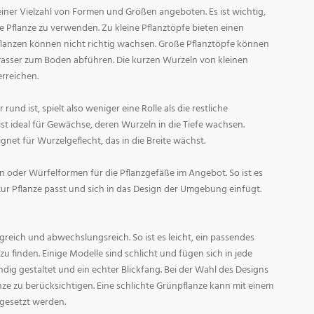
ner Vielzahl von Formen und Größen angeboten. Es ist wichtig,
ge Pflanze zu verwenden. Zu kleine Pflanztöpfe bieten einen
Pflanzen können nicht richtig wachsen. Große Pflanztöpfe können
asser zum Boden abführen. Die kurzen Wurzeln von kleinen
rreichen.
und ist, spielt also weniger eine Rolle als die restliche
st ideal für Gewächse, deren Wurzeln in die Tiefe wachsen.
gnet für Wurzelgeflecht, das in die Breite wächst.
 oder Würfelformen für die Pflanzgefäße im Angebot. So ist es
zur Pflanze passt und sich in das Design der Umgebung einfügt.
reich und abwechslungsreich. So ist es leicht, ein passendes
 finden. Einige Modelle sind schlicht und fügen sich in jede
ig gestaltet und ein echter Blickfang. Bei der Wahl des Designs
lanze zu berücksichtigen. Eine schlichte Grünpflanze kann mit einem
 gesetzt werden.