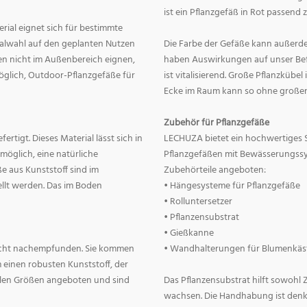
ist ein Pflanzgefäß in Rot passend 
erial eignet sich für bestimmte
rialwahl auf den geplanten Nutzen
Die Farbe der Gefäße kann außerd
nnen nicht im Außenbereich eignen,
haben Auswirkungen auf unser Befin
 möglich, Outdoor-Pflanzgefäße für
ist vitalisierend. Große Pflanzkübe
Ecke im Raum kann so ohne große
Zubehör für Pflanzgefäße
rtigt. Dieses Material lässt sich in
LECHUZA bietet ein hochwertiges 
 möglich, eine natürliche
Pflanzgefäßen mit Bewässerungss
e aus Kunststoff sind im
Zubehörteile angeboten:
llt werden. Das im Boden
• Hängesysteme für Pflanzgefäße
• Rolluntersetzer
• Pflanzensubstrat
• Gießkanne
lecht nachempfunden. Sie kommen
• Wandhalterungen für Blumenkäs
 einen robusten Kunststoff, der
allen Größen angeboten und sind
Das Pflanzensubstrat hilft sowohl
wachsen. Die Handhabung ist denkba