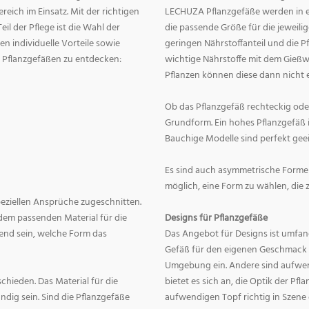
eich im Einsatz. Mit der richtigen
LECHUZA Pflanzgefäße werden in ei
eil der Pflege ist die Wahl der
die passende Größe für die jeweili
n individuelle Vorteile sowie
geringen Nährstoffanteil und die 
on Pflanzgefäßen zu entdecken:
wichtige Nährstoffe mit dem Gießw
Pflanzen können diese dann nicht e
Ob das Pflanzgefäß rechteckig oder r
Grundform. Ein hohes Pflanzgefäß i
Bauchige Modelle sind perfekt geei
Es sind auch asymmetrische Formen
möglich, eine Form zu wählen, die 
speziellen Ansprüche zugeschnitten.
dem passenden Material für die
Designs für Pflanzgefäße
end sein, welche Form das
Das Angebot für Designs ist umfang
Gefäß für den eigenen Geschmack zu
Umgebung ein. Andere sind aufwend
hieden. Das Material für die
bietet es sich an, die Optik der Pf
dig sein. Sind die Pflanzgefäße
aufwendigen Topf richtig in Szene