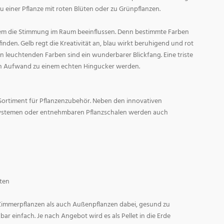
zu einer Pflanze mit roten Blüten oder zu Grünpflanzen.
em die Stimmung im Raum beeinflussen. Denn bestimmte Farben
den. Gelb regt die Kreativität an, blau wirkt beruhigend und rot
l in leuchtenden Farben sind ein wunderbarer Blickfang. Eine triste
n Aufwand zu einem echten Hingucker werden.
Sortiment für Pflanzenzubehör. Neben den innovativen
ystemen oder entnehmbaren Pflanzschalen werden auch
ten
 Zimmerpflanzen als auch Außenpflanzen dabei, gesund zu
r einfach. Je nach Angebot wird es als Pellet in die Erde