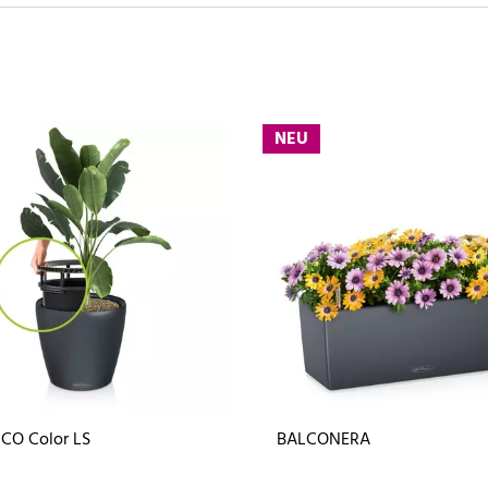
NEU
CO Color LS
BALCONERA