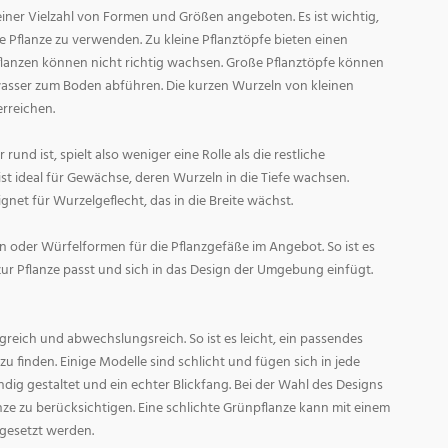
ner Vielzahl von Formen und Größen angeboten. Es ist wichtig,
ge Pflanze zu verwenden. Zu kleine Pflanztöpfe bieten einen
Pflanzen können nicht richtig wachsen. Große Pflanztöpfe können
asser zum Boden abführen. Die kurzen Wurzeln von kleinen
rreichen.
und ist, spielt also weniger eine Rolle als die restliche
st ideal für Gewächse, deren Wurzeln in die Tiefe wachsen.
gnet für Wurzelgeflecht, das in die Breite wächst.
 oder Würfelformen für die Pflanzgefäße im Angebot. So ist es
zur Pflanze passt und sich in das Design der Umgebung einfügt.
reich und abwechslungsreich. So ist es leicht, ein passendes
 finden. Einige Modelle sind schlicht und fügen sich in jede
ig gestaltet und ein echter Blickfang. Bei der Wahl des Designs
lanze zu berücksichtigen. Eine schlichte Grünpflanze kann mit einem
 gesetzt werden.