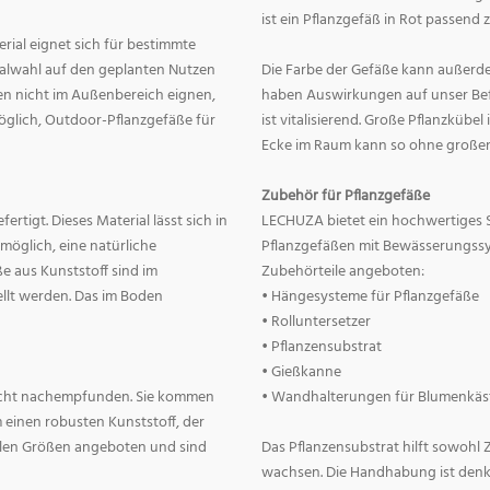
ist ein Pflanzgefäß in Rot passend 
erial eignet sich für bestimmte
rialwahl auf den geplanten Nutzen
Die Farbe der Gefäße kann außerd
nnen nicht im Außenbereich eignen,
haben Auswirkungen auf unser Befin
 möglich, Outdoor-Pflanzgefäße für
ist vitalisierend. Große Pflanzkübe
Ecke im Raum kann so ohne große
Zubehör für Pflanzgefäße
rtigt. Dieses Material lässt sich in
LECHUZA bietet ein hochwertiges 
 möglich, eine natürliche
Pflanzgefäßen mit Bewässerungss
e aus Kunststoff sind im
Zubehörteile angeboten:
llt werden. Das im Boden
• Hängesysteme für Pflanzgefäße
• Rolluntersetzer
• Pflanzensubstrat
• Gießkanne
lecht nachempfunden. Sie kommen
• Wandhalterungen für Blumenkäs
 einen robusten Kunststoff, der
allen Größen angeboten und sind
Das Pflanzensubstrat hilft sowohl
wachsen. Die Handhabung ist denkba