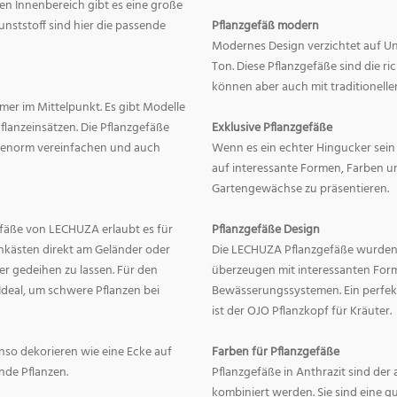
en Innenbereich gibt es eine große
nststoff sind hier die passende
Pflanzgefäß modern
Modernes Design verzichtet auf Un
Ton. Diese Pflanzgefäße sind die r
können aber auch mit traditionelle
mer im Mittelpunkt. Es gibt Modelle
lanzeinsätzen. Die Pflanzgefäße
Exklusive Pflanzgefäße
ge enorm vereinfachen und auch
Wenn es ein echter Hingucker sein s
auf interessante Formen, Farben un
Gartengewächse zu präsentieren.
fäße von LECHUZA erlaubt es für
Pflanzgefäße Design
onkästen direkt am Geländer oder
Die LECHUZA Pflanzgefäße wurden b
r gedeihen zu lassen. Für den
überzeugen mit interessanten For
Ideal, um schwere Pflanzen bei
Bewässerungssystemen. Ein perfek
ist der OJO Pflanzkopf für Kräuter.
enso dekorieren wie eine Ecke auf
Farben für Pflanzgefäße
nde Pflanzen.
Pflanzgefäße in Anthrazit sind der 
kombiniert werden. Sie sind eine g