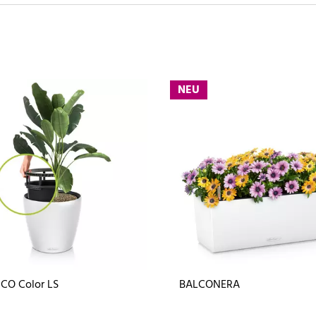
NEU
CO Color LS
BALCONERA