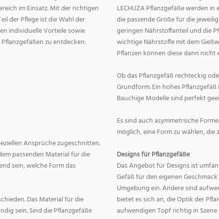
eich im Einsatz. Mit der richtigen
LECHUZA Pflanzgefäße werden in ei
eil der Pflege ist die Wahl der
die passende Größe für die jeweili
n individuelle Vorteile sowie
geringen Nährstoffanteil und die 
on Pflanzgefäßen zu entdecken:
wichtige Nährstoffe mit dem Gießw
Pflanzen können diese dann nicht e
Ob das Pflanzgefäß rechteckig oder r
Grundform. Ein hohes Pflanzgefäß i
Bauchige Modelle sind perfekt geei
Es sind auch asymmetrische Formen
möglich, eine Form zu wählen, die 
speziellen Ansprüche zugeschnitten.
dem passenden Material für die
Designs für Pflanzgefäße
end sein, welche Form das
Das Angebot für Designs ist umfang
Gefäß für den eigenen Geschmack zu
Umgebung ein. Andere sind aufwend
hieden. Das Material für die
bietet es sich an, die Optik der Pf
dig sein. Sind die Pflanzgefäße
aufwendigen Topf richtig in Szene