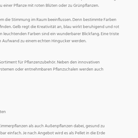
zu einer Pflanze mit roten Blüten oder zu Grünpflanzen.
em die Stimmung im Raum beeinflussen. Denn bestimmte Farben
den. Gelb regt die Kreativität an, blau wirkt beruhigend und rot
l in leuchtenden Farben sind ein wunderbarer Blickfang. Eine triste
n Aufwand zu einem echten Hingucker werden.
Sortiment für Pflanzenzubehör. Neben den innovativen
ystemen oder entnehmbaren Pflanzschalen werden auch
ten
 Zimmerpflanzen als auch Außenpflanzen dabei, gesund zu
r einfach. Je nach Angebot wird es als Pellet in die Erde