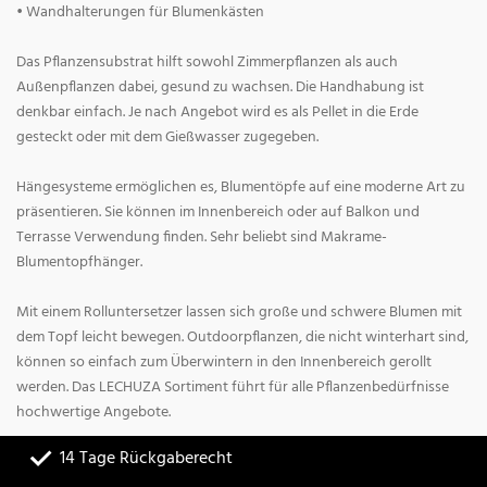
• Wandhalterungen für Blumenkästen
Das Pflanzensubstrat hilft sowohl Zimmerpflanzen als auch
Außenpflanzen dabei, gesund zu wachsen. Die Handhabung ist
denkbar einfach. Je nach Angebot wird es als Pellet in die Erde
gesteckt oder mit dem Gießwasser zugegeben.
Hängesysteme ermöglichen es, Blumentöpfe auf eine moderne Art zu
präsentieren. Sie können im Innenbereich oder auf Balkon und
Terrasse Verwendung finden. Sehr beliebt sind Makrame-
Blumentopfhänger.
Mit einem Rolluntersetzer lassen sich große und schwere Blumen mit
dem Topf leicht bewegen. Outdoorpflanzen, die nicht winterhart sind,
können so einfach zum Überwintern in den Innenbereich gerollt
werden. Das LECHUZA Sortiment führt für alle Pflanzenbedürfnisse
hochwertige Angebote.
14 Tage Rückgaberecht