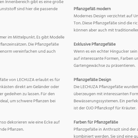
en Innenbereich gibt es eine große
nststoff sind hier die passende
Pflanzgefäß modern
Modernes Design verzichtet auf Un
Ton. Diese Pflanzgefäße sind die r
können aber auch mit traditionelle
mer im Mittelpunkt. Es gibt Modelle
lanzeinsätzen. Die Pflanzgefäße
Exklusive Pflanzgefäße
ge enorm vereinfachen und auch
Wenn es ein echter Hingucker sein s
auf interessante Formen, Farben un
Gartengewächse zu präsentieren.
fäße von LECHUZA erlaubt es für
Pflanzgefäße Design
onkästen direkt am Geländer oder
Die LECHUZA Pflanzgefäße wurden b
r gedeihen zu lassen. Für den
überzeugen mit interessanten For
Ideal, um schwere Pflanzen bei
Bewässerungssystemen. Ein perfek
ist der OJO Pflanzkopf für Kräuter.
enso dekorieren wie eine Ecke auf
Farben für Pflanzgefäße
nde Pflanzen.
Pflanzgefäße in Anthrazit sind der 
kombiniert werden. Sie sind eine g