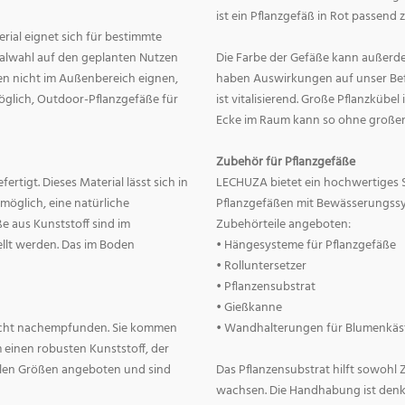
ist ein Pflanzgefäß in Rot passend 
erial eignet sich für bestimmte
rialwahl auf den geplanten Nutzen
Die Farbe der Gefäße kann außerd
nnen nicht im Außenbereich eignen,
haben Auswirkungen auf unser Befin
 möglich, Outdoor-Pflanzgefäße für
ist vitalisierend. Große Pflanzkübe
Ecke im Raum kann so ohne große
Zubehör für Pflanzgefäße
rtigt. Dieses Material lässt sich in
LECHUZA bietet ein hochwertiges 
 möglich, eine natürliche
Pflanzgefäßen mit Bewässerungss
e aus Kunststoff sind im
Zubehörteile angeboten:
llt werden. Das im Boden
• Hängesysteme für Pflanzgefäße
• Rolluntersetzer
• Pflanzensubstrat
• Gießkanne
lecht nachempfunden. Sie kommen
• Wandhalterungen für Blumenkäs
 einen robusten Kunststoff, der
allen Größen angeboten und sind
Das Pflanzensubstrat hilft sowohl
wachsen. Die Handhabung ist denkba