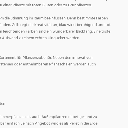
zu einer Pflanze mit roten Blüten oder zu Grünpflanzen.
em die Stimmung im Raum beeinflussen. Denn bestimmte Farben
den. Gelb regt die Kreativität an, blau wirkt beruhigend und rot
l in leuchtenden Farben sind ein wunderbarer Blickfang. Eine triste
n Aufwand zu einem echten Hingucker werden.
Sortiment für Pflanzenzubehör. Neben den innovativen
ystemen oder entnehmbaren Pflanzschalen werden auch
ten
 Zimmerpflanzen als auch Außenpflanzen dabei, gesund zu
r einfach. Je nach Angebot wird es als Pellet in die Erde