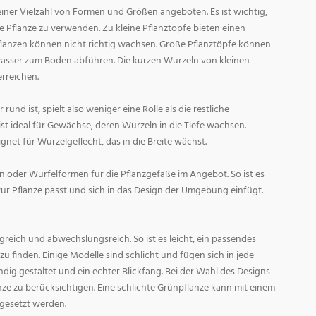
ner Vielzahl von Formen und Größen angeboten. Es ist wichtig,
ge Pflanze zu verwenden. Zu kleine Pflanztöpfe bieten einen
Pflanzen können nicht richtig wachsen. Große Pflanztöpfe können
asser zum Boden abführen. Die kurzen Wurzeln von kleinen
rreichen.
und ist, spielt also weniger eine Rolle als die restliche
st ideal für Gewächse, deren Wurzeln in die Tiefe wachsen.
gnet für Wurzelgeflecht, das in die Breite wächst.
 oder Würfelformen für die Pflanzgefäße im Angebot. So ist es
zur Pflanze passt und sich in das Design der Umgebung einfügt.
reich und abwechslungsreich. So ist es leicht, ein passendes
 finden. Einige Modelle sind schlicht und fügen sich in jede
ig gestaltet und ein echter Blickfang. Bei der Wahl des Designs
lanze zu berücksichtigen. Eine schlichte Grünpflanze kann mit einem
 gesetzt werden.