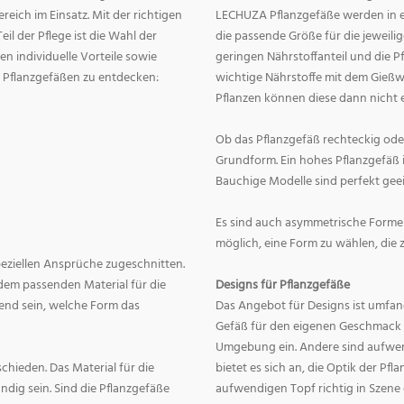
eich im Einsatz. Mit der richtigen
LECHUZA Pflanzgefäße werden in ei
eil der Pflege ist die Wahl der
die passende Größe für die jeweili
n individuelle Vorteile sowie
geringen Nährstoffanteil und die 
on Pflanzgefäßen zu entdecken:
wichtige Nährstoffe mit dem Gießw
Pflanzen können diese dann nicht e
Ob das Pflanzgefäß rechteckig oder r
Grundform. Ein hohes Pflanzgefäß i
Bauchige Modelle sind perfekt geei
Es sind auch asymmetrische Formen
möglich, eine Form zu wählen, die 
speziellen Ansprüche zugeschnitten.
dem passenden Material für die
Designs für Pflanzgefäße
end sein, welche Form das
Das Angebot für Designs ist umfang
Gefäß für den eigenen Geschmack zu
Umgebung ein. Andere sind aufwend
hieden. Das Material für die
bietet es sich an, die Optik der Pf
dig sein. Sind die Pflanzgefäße
aufwendigen Topf richtig in Szene