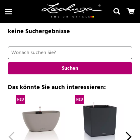
keine Suchergebnisse
Suchen
Suchen
Das könnte Sie auch interessieren:
NEU
NEU
NE