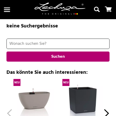
keine Suchergebnisse
Suchen
Suchen
Das könnte Sie auch interessieren:
NEU
NEU
NE