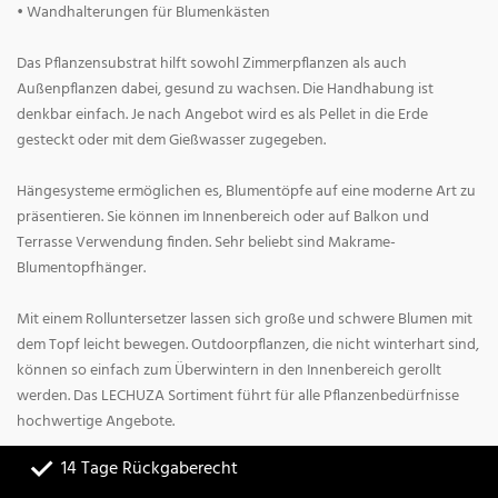
• Wandhalterungen für Blumenkästen
Das Pflanzensubstrat hilft sowohl Zimmerpflanzen als auch
Außenpflanzen dabei, gesund zu wachsen. Die Handhabung ist
denkbar einfach. Je nach Angebot wird es als Pellet in die Erde
gesteckt oder mit dem Gießwasser zugegeben.
Hängesysteme ermöglichen es, Blumentöpfe auf eine moderne Art zu
präsentieren. Sie können im Innenbereich oder auf Balkon und
Terrasse Verwendung finden. Sehr beliebt sind Makrame-
Blumentopfhänger.
Mit einem Rolluntersetzer lassen sich große und schwere Blumen mit
dem Topf leicht bewegen. Outdoorpflanzen, die nicht winterhart sind,
können so einfach zum Überwintern in den Innenbereich gerollt
werden. Das LECHUZA Sortiment führt für alle Pflanzenbedürfnisse
hochwertige Angebote.
14 Tage Rückgaberecht