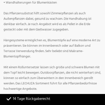
• Wandhalterungen für Blumenkästen
Das Pflanzensubstrat hilft sowohl Zimmerpflanzen als auch
Außenpflanzen dabei, gesund zu wachsen. Die Handhabung ist
denkbar einfach. Je nach Angebot wird es als Pellet in die Erde
gesteckt oder mit dem Gießwasser zugegeben.
Hängesysteme ermöglichen es, Blumentöpfe auf eine moderne Art zu
präsentieren. Sie können im Innenbereich oder auf Balkon und
Terrasse Verwendung finden. Sehr beliebt sind Makrame-
Blumentopfhänger.
Mit einem Rolluntersetzer lassen sich große und schwere Blumen mit
dem Topf leicht bewegen. Outdoorpflanzen, die nicht winterhart sind,
können so einfach zum Überwintern in den Innenbereich gerollt
werden. Das LECHUZA Sortiment führt für alle Pflanzenbedürfnisse
hochwertige Angebote.
14 Tage Rückgaberecht