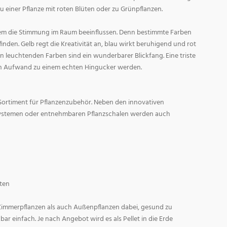
zu einer Pflanze mit roten Blüten oder zu Grünpflanzen.
em die Stimmung im Raum beeinflussen. Denn bestimmte Farben
den. Gelb regt die Kreativität an, blau wirkt beruhigend und rot
l in leuchtenden Farben sind ein wunderbarer Blickfang. Eine triste
n Aufwand zu einem echten Hingucker werden.
Sortiment für Pflanzenzubehör. Neben den innovativen
ystemen oder entnehmbaren Pflanzschalen werden auch
ten
 Zimmerpflanzen als auch Außenpflanzen dabei, gesund zu
r einfach. Je nach Angebot wird es als Pellet in die Erde