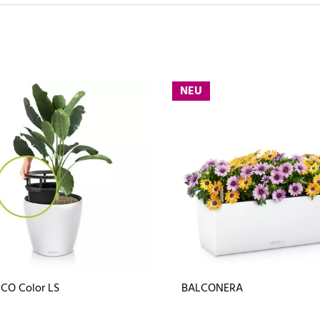
NEU
CO Color LS
BALCONERA