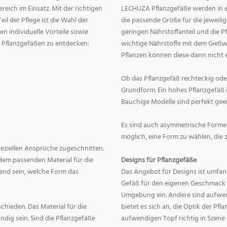
eich im Einsatz. Mit der richtigen
LECHUZA Pflanzgefäße werden in ei
eil der Pflege ist die Wahl der
die passende Größe für die jeweili
n individuelle Vorteile sowie
geringen Nährstoffanteil und die 
on Pflanzgefäßen zu entdecken:
wichtige Nährstoffe mit dem Gießw
Pflanzen können diese dann nicht e
Ob das Pflanzgefäß rechteckig oder r
Grundform. Ein hohes Pflanzgefäß i
Bauchige Modelle sind perfekt geei
Es sind auch asymmetrische Formen
möglich, eine Form zu wählen, die 
speziellen Ansprüche zugeschnitten.
dem passenden Material für die
Designs für Pflanzgefäße
end sein, welche Form das
Das Angebot für Designs ist umfang
Gefäß für den eigenen Geschmack zu
Umgebung ein. Andere sind aufwend
hieden. Das Material für die
bietet es sich an, die Optik der Pf
dig sein. Sind die Pflanzgefäße
aufwendigen Topf richtig in Szene