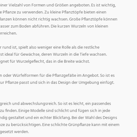
ner Vielzahl von Formen und Größen angeboten. Es ist wichtig,
ge Pflanze zu verwenden. Zu kleine Pflanztöpfe bieten einen
Pflanzen können nicht richtig wachsen. Große Pflanztöpfe können
asser zum Boden abführen. Die kurzen Wurzeln von kleinen
rreichen.
und ist, spielt also weniger eine Rolle als die restliche
st ideal für Gewächse, deren Wurzeln in die Tiefe wachsen.
gnet für Wurzelgeflecht, das in die Breite wächst.
 oder Würfelformen für die Pflanzgefäße im Angebot. So ist es
zur Pflanze passt und sich in das Design der Umgebung einfügt.
reich und abwechslungsreich. So ist es leicht, ein passendes
 finden. Einige Modelle sind schlicht und fügen sich in jede
ig gestaltet und ein echter Blickfang. Bei der Wahl des Designs
lanze zu berücksichtigen. Eine schlichte Grünpflanze kann mit einem
 gesetzt werden.