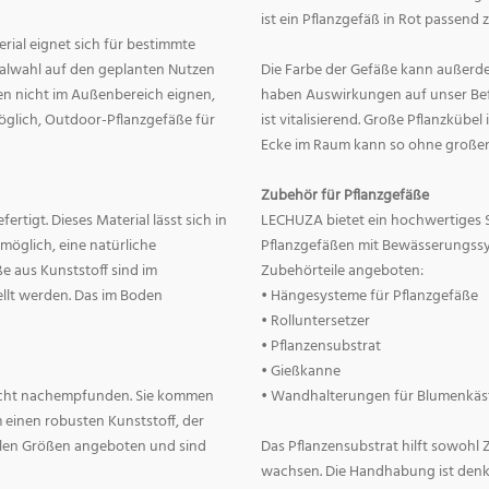
ist ein Pflanzgefäß in Rot passend 
erial eignet sich für bestimmte
rialwahl auf den geplanten Nutzen
Die Farbe der Gefäße kann außerd
nnen nicht im Außenbereich eignen,
haben Auswirkungen auf unser Befin
 möglich, Outdoor-Pflanzgefäße für
ist vitalisierend. Große Pflanzkübe
Ecke im Raum kann so ohne große
Zubehör für Pflanzgefäße
rtigt. Dieses Material lässt sich in
LECHUZA bietet ein hochwertiges 
 möglich, eine natürliche
Pflanzgefäßen mit Bewässerungss
e aus Kunststoff sind im
Zubehörteile angeboten:
llt werden. Das im Boden
• Hängesysteme für Pflanzgefäße
• Rolluntersetzer
• Pflanzensubstrat
• Gießkanne
lecht nachempfunden. Sie kommen
• Wandhalterungen für Blumenkäs
 einen robusten Kunststoff, der
allen Größen angeboten und sind
Das Pflanzensubstrat hilft sowohl
wachsen. Die Handhabung ist denkba