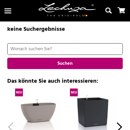
keine Suchergebnisse
Suchen
Suchen
Das könnte Sie auch interessieren:
NEU
NEU
NE