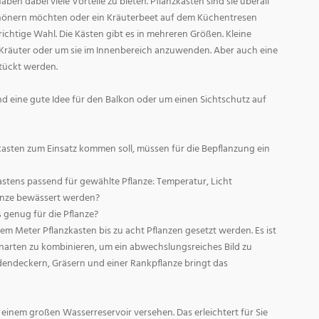
aben dabei viele Vorteile zu bieten. Pflanzkästen sind sie überall
chönern möchten oder ein Kräuterbeet auf dem Küchentresen
richtige Wahl. Die Kästen gibt es in mehreren Größen. Kleine
Kräuter oder um sie im Innenbereich anzuwenden. Aber auch eine
tückt werden.
nd eine gute Idee für den Balkon oder um einen Sichtschutz auf
asten zum Einsatz kommen soll, müssen für die Bepflanzung ein
Kastens passend für gewählte Pflanze: Temperatur, Licht
lanze bewässert werden?
ß genug für die Pflanze?
em Meter Pflanzkasten bis zu acht Pflanzen gesetzt werden. Es ist
narten zu kombinieren, um ein abwechslungsreiches Bild zu
dendeckern, Gräsern und einer Rankpflanze bringt das
einem großen Wasserreservoir versehen. Das erleichtert für Sie