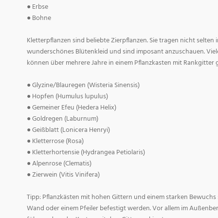
● Erbse
● Bohne
Kletterpflanzen sind beliebte Zierpflanzen. Sie tragen nicht selt
wunderschönes Blütenkleid und sind imposant anzuschauen. Viele
können über mehrere Jahre in einem Pflanzkasten mit Rankgitter
● Glyzine/Blauregen (Wisteria Sinensis)
● Hopfen (Humulus lupulus)
● Gemeiner Efeu (Hedera Helix)
● Goldregen (Laburnum)
● Geißblatt (Lonicera Henryi)
● Kletterrose (Rosa)
● Kletterhortensie (Hydrangea Petiolaris)
● Alpenrose (Clematis)
● Zierwein (Vitis Vinifera)
Tipp: Pflanzkästen mit hohen Gittern und einem starken Bewuchs s
Wand oder einem Pfeiler befestigt werden. Vor allem im Außenbe