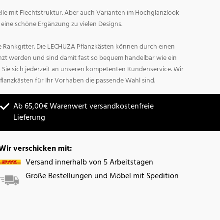
lle mit Flechtstruktur. Aber auch Varianten im Hochglanzlook
d eine schöne Ergänzung zu vielen Designs.
 Rankgitter. Die LECHUZA Pflanzkästen können durch einen
änzt werden und sind damit fast so bequem handelbar wie ein
Sie sich jederzeit an unseren kompetenten Kundenservice. Wir
flanzkästen für Ihr Vorhaben die passende Wahl sind.
Ab 65,00€ Warenwert versandkostenfreie
Lieferung
Wir verschicken mit:
Versand innerhalb von 5 Arbeitstagen
Große Bestellungen und Möbel mit Spedition