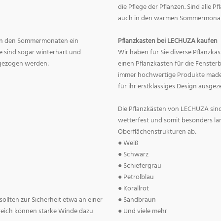
die Pflege der Pflanzen. Sind alle 
auch in den warmen Sommermonate
en in den Sommermonaten ein
Pflanzkasten bei LECHUZA kaufen
 sind sogar winterhart und
Wir haben für Sie diverse Pflanzkä
 gezogen werden:
einen Pflanzkasten für die Fenster
immer hochwertige Produkte made 
für ihr erstklassiges Design ausgez
Die Pflanzkästen von LECHUZA sind
wetterfest und somit besonders la
Oberflächenstrukturen ab:
● Weiß
● Schwarz
● Schiefergrau
● Petrolblau
● Korallrot
ollten zur Sicherheit etwa an einer
● Sandbraun
reich können starke Winde dazu
● Und viele mehr