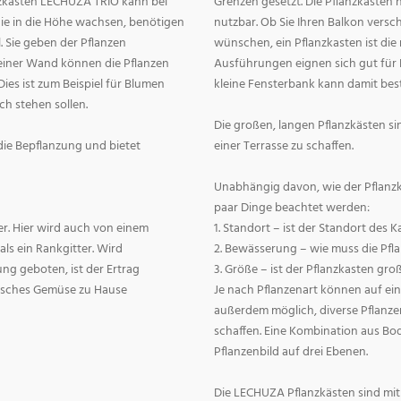
anzkasten LECHUZA TRIO kann bei
Grenzen gesetzt. Die Pflanzkästen h
die in die Höhe wachsen, benötigen
nutzbar. Ob Sie Ihren Balkon vers
 Sie geben der Pflanzen
wünschen, ein Pflanzkasten ist die 
 einer Wand können die Pflanzen
Ausführungen eignen sich gut für 
es ist zum Beispiel für Blumen
kleine Fensterbank kann damit bes
ch stehen sollen.
Die großen, langen Pflanzkästen si
r die Bepflanzung und bietet
einer Terrasse zu schaffen.
Unabhängig davon, wie der Pflanzk
paar Dinge beachtet werden:
er. Hier wird auch von einem
1. Standort – ist der Standort des 
als ein Rankgitter. Wird
2. Bewässerung – wie muss die Pf
g geboten, ist der Ertrag
3. Größe – ist der Pflanzkasten gro
frisches Gemüse zu Hause
Je nach Pflanzenart können auf ein
außerdem möglich, diverse Pflanze
schaffen. Eine Kombination aus Bo
Pflanzenbild auf drei Ebenen.
Die LECHUZA Pflanzkästen sind mit 