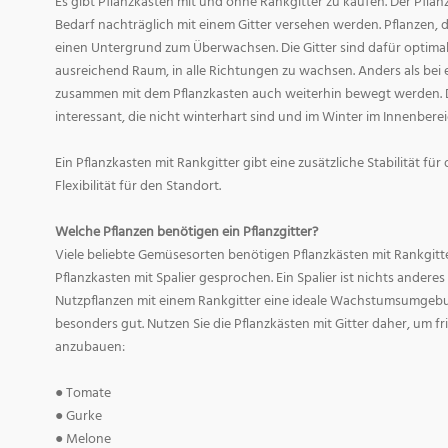
Es gibt Pflanzkästen mit und ohne Rankgitter zu kaufen. Der Pfl
Bedarf nachträglich mit einem Gitter versehen werden. Pflanzen, 
einen Untergrund zum Überwachsen. Die Gitter sind dafür optimal.
ausreichend Raum, in alle Richtungen zu wachsen. Anders als bei
zusammen mit dem Pflanzkasten auch weiterhin bewegt werden. Di
interessant, die nicht winterhart sind und im Winter im Innenberei
Ein Pflanzkasten mit Rankgitter gibt eine zusätzliche Stabilität fü
Flexibilität für den Standort.
Welche Pflanzen benötigen ein Pflanzgitter?
Viele beliebte Gemüsesorten benötigen Pflanzkästen mit Rankgitt
Pflanzkasten mit Spalier gesprochen. Ein Spalier ist nichts anderes 
Nutzpflanzen mit einem Rankgitter eine ideale Wachstumsumgebun
besonders gut. Nutzen Sie die Pflanzkästen mit Gitter daher, um 
anzubauen:
● Tomate
● Gurke
● Melone