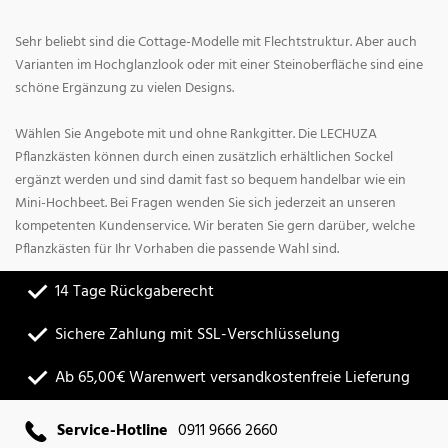
Sehr beliebt sind die Cottage-Modelle mit Flechtstruktur. Aber auch
Varianten im Hochglanzlook oder mit einer Steinoberfläche sind eine
schöne Ergänzung zu vielen Designs.
Wählen Sie Angebote mit und ohne Rankgitter. Die LECHUZA
Pflanzkästen können durch einen zusätzlich erhältlichen Sockel
ergänzt werden und sind damit fast so bequem handelbar wie ein
Mini-Hochbeet. Bei Fragen wenden Sie sich jederzeit an unseren
kompetenten Kundenservice. Wir beraten Sie gern darüber, welche
Pflanzkästen für Ihr Vorhaben die passende Wahl sind.
14 Tage Rückgaberecht
Sichere Zahlung mit SSL-Verschlüsselung
Ab 65,00€ Warenwert versandkostenfreie Lieferung
Service-Hotline
0911 9666 2660