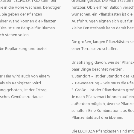
anzkasten LECHUZA TRIO kann bei
Grenzen gesetzt. Die Pflanzkästen h
die in die Höhe wachsen, benötigen
nutzbar. Ob Sie Ihren Balkon vers
 Sie geben der Pflanzen
wünschen, ein Pflanzkasten ist die 
 einer Wand können die Pflanzen
Ausführungen eignen sich gut für 
es ist zum Beispiel für Blumen
kleine Fensterbank kann damit bes
ch stehen sollen.
Die großen, langen Pflanzkästen si
r die Bepflanzung und bietet
einer Terrasse zu schaffen.
Unabhängig davon, wie der Pflanzk
paar Dinge beachtet werden:
er. Hier wird auch von einem
1. Standort – ist der Standort des 
als ein Rankgitter. Wird
2. Bewässerung – wie muss die Pf
g geboten, ist der Ertrag
3. Größe – ist der Pflanzkasten gro
frisches Gemüse zu Hause
Je nach Pflanzenart können auf ein
außerdem möglich, diverse Pflanze
schaffen. Eine Kombination aus Bo
Pflanzenbild auf drei Ebenen.
Die LECHUZA Pflanzkästen sind mit 