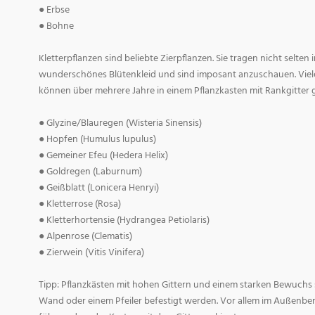
● Erbse
● Bohne
Kletterpflanzen sind beliebte Zierpflanzen. Sie tragen nicht selt
wunderschönes Blütenkleid und sind imposant anzuschauen. Viele
können über mehrere Jahre in einem Pflanzkasten mit Rankgitter
● Glyzine/Blauregen (Wisteria Sinensis)
● Hopfen (Humulus lupulus)
● Gemeiner Efeu (Hedera Helix)
● Goldregen (Laburnum)
● Geißblatt (Lonicera Henryi)
● Kletterrose (Rosa)
● Kletterhortensie (Hydrangea Petiolaris)
● Alpenrose (Clematis)
● Zierwein (Vitis Vinifera)
Tipp: Pflanzkästen mit hohen Gittern und einem starken Bewuchs s
Wand oder einem Pfeiler befestigt werden. Vor allem im Außenbe