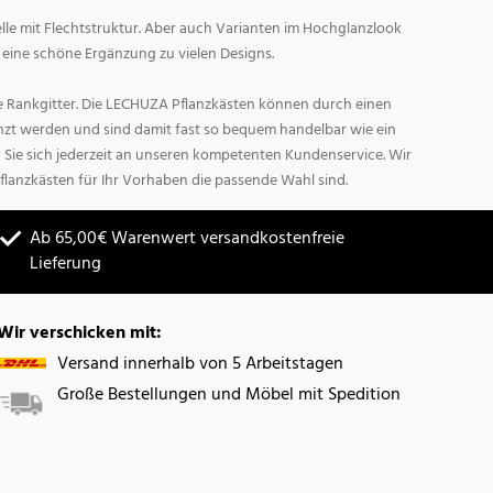
lle mit Flechtstruktur. Aber auch Varianten im Hochglanzlook
d eine schöne Ergänzung zu vielen Designs.
 Rankgitter. Die LECHUZA Pflanzkästen können durch einen
änzt werden und sind damit fast so bequem handelbar wie ein
Sie sich jederzeit an unseren kompetenten Kundenservice. Wir
flanzkästen für Ihr Vorhaben die passende Wahl sind.
Ab 65,00€ Warenwert versandkostenfreie
Lieferung
Wir verschicken mit:
Versand innerhalb von 5 Arbeitstagen
Große Bestellungen und Möbel mit Spedition