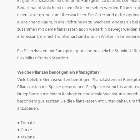
Es gibt Pflanzkästen mit und ohne Rankgitter zu kaufen. Der Pfl
Bedarf nachträglich mit einem Gitter versehen werden. Pflanzen, 
einen Untergrund zum Überwachsen. Die Gitter sind dafür optimal.
ausreichend Raum, in alle Richtungen zu wachsen. Anders als bei
zusammen mit dem Pflanzkasten auch weiterhin bewegt werden. Di
interessant, die nicht winterhart sind und im Winter im Innenberei
Ein Pflanzkasten mit Rankgitter gibt eine zusätzliche Stabilität fü
Flexibilität für den Standort.
Welche Pflanzen benötigen ein Pflanzgitter?
Viele beliebte Gemüsesorten benötigen Pflanzkästen mit Rankgitt
Pflanzkasten mit Spalier gesprochen. Ein Spalier ist nichts anderes 
Nutzpflanzen mit einem Rankgitter eine ideale Wachstumsumgebun
besonders gut. Nutzen Sie die Pflanzkästen mit Gitter daher, um 
anzubauen:
● Tomate
● Gurke
● Melone