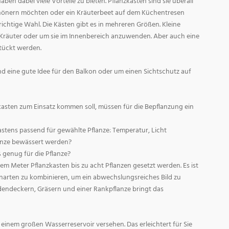
aben dabei viele Vorteile zu bieten. Pflanzkästen sind sie überall
chönern möchten oder ein Kräuterbeet auf dem Küchentresen
richtige Wahl. Die Kästen gibt es in mehreren Größen. Kleine
Kräuter oder um sie im Innenbereich anzuwenden. Aber auch eine
tückt werden.
nd eine gute Idee für den Balkon oder um einen Sichtschutz auf
asten zum Einsatz kommen soll, müssen für die Bepflanzung ein
Kastens passend für gewählte Pflanze: Temperatur, Licht
lanze bewässert werden?
ß genug für die Pflanze?
em Meter Pflanzkasten bis zu acht Pflanzen gesetzt werden. Es ist
narten zu kombinieren, um ein abwechslungsreiches Bild zu
dendeckern, Gräsern und einer Rankpflanze bringt das
einem großen Wasserreservoir versehen. Das erleichtert für Sie