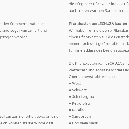
die Pflege der Pflanzen. Sind alle 
auch in den warmen Sommermonate
en in den Sommermonaten ein
Pflanzkasten bei LECHUZA kaufen
 sind sogar winterhart und
Wir haben für Sie diverse Pflanzkä
 gezogen werden:
einen Pflanzkasten für die Fenster
immer hochwertige Produkte made 
für ihr erstklassiges Design ausgez
Die Pflanzkästen von LECHUZA sind
wetterfest und somit besonders la
Oberflächenstrukturen ab:
● Weiß
● Schwarz
● Schiefergrau
● Petrolblau
● Korallrot
ollten zur Sicherheit etwa an einer
● Sandbraun
reich können starke Winde dazu
● Und viele mehr