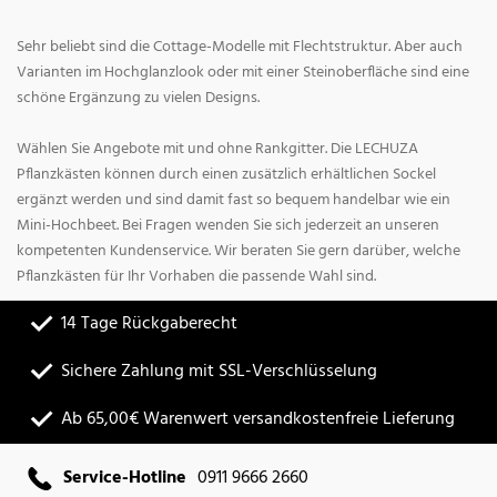
Sehr beliebt sind die Cottage-Modelle mit Flechtstruktur. Aber auch
Varianten im Hochglanzlook oder mit einer Steinoberfläche sind eine
schöne Ergänzung zu vielen Designs.
Wählen Sie Angebote mit und ohne Rankgitter. Die LECHUZA
Pflanzkästen können durch einen zusätzlich erhältlichen Sockel
ergänzt werden und sind damit fast so bequem handelbar wie ein
Mini-Hochbeet. Bei Fragen wenden Sie sich jederzeit an unseren
kompetenten Kundenservice. Wir beraten Sie gern darüber, welche
Pflanzkästen für Ihr Vorhaben die passende Wahl sind.
14 Tage Rückgaberecht
Sichere Zahlung mit SSL-Verschlüsselung
Ab 65,00€ Warenwert versandkostenfreie Lieferung
Service-Hotline
0911 9666 2660