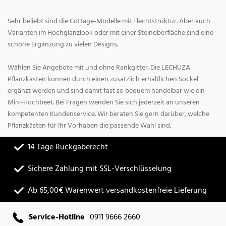
Sehr beliebt sind die Cottage-Modelle mit Flechtstruktur. Aber auch
Varianten im Hochglanzlook oder mit einer Steinoberfläche sind eine
schöne Ergänzung zu vielen Designs.
Wählen Sie Angebote mit und ohne Rankgitter. Die LECHUZA
Pflanzkästen können durch einen zusätzlich erhältlichen Sockel
ergänzt werden und sind damit fast so bequem handelbar wie ein
Mini-Hochbeet. Bei Fragen wenden Sie sich jederzeit an unseren
kompetenten Kundenservice. Wir beraten Sie gern darüber, welche
Pflanzkästen für Ihr Vorhaben die passende Wahl sind.
14 Tage Rückgaberecht
Sichere Zahlung mit SSL-Verschlüsselung
Ab 65,00€ Warenwert versandkostenfreie Lieferung
Service-Hotline
0911 9666 2660