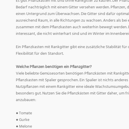
Es gibt Pflanzkästen mit und ohne Rankgitter zu kaufen. Der Pfl
Bedarf nachträglich mit einem Gitter versehen werden. Pflanzen, 
einen Untergrund zum Überwachsen. Die Gitter sind dafür optimal.
ausreichend Raum, in alle Richtungen zu wachsen. Anders als bei
zusammen mit dem Pflanzkasten auch weiterhin bewegt werden. Di
interessant, die nicht winterhart sind und im Winter im Innenberei
Ein Pflanzkasten mit Rankgitter gibt eine zusätzliche Stabilität fü
Flexibilität für den Standort.
Welche Pflanzen benötigen ein Pflanzgitter?
Viele beliebte Gemüsesorten benötigen Pflanzkästen mit Rankgitt
Pflanzkasten mit Spalier gesprochen. Ein Spalier ist nichts anderes 
Nutzpflanzen mit einem Rankgitter eine ideale Wachstumsumgebun
besonders gut. Nutzen Sie die Pflanzkästen mit Gitter daher, um 
anzubauen:
● Tomate
● Gurke
● Melone