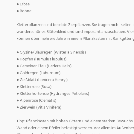
● Erbse
● Bohne
Kletterpflanzen sind beliebte Zierpflanzen. Sie tragen nicht selt
wunderschönes Blütenkleid und sind imposant anzuschauen. Viele
können über mehrere Jahre in einem Pflanzkasten mit Rankgitter
● Glyzine/Blauregen (Wisteria Sinensis)
● Hopfen (Humulus lupulus)
● Gemeiner Efeu (Hedera Helix)
● Goldregen (Laburnum)
● Geißblatt (Lonicera Henryi)
● Kletterrose (Rosa)
● Kletterhortensie (Hydrangea Petiolaris)
● Alpenrose (Clematis)
● Zierwein (Vitis Vinifera)
Tipp: Pflanzkästen mit hohen Gittern und einem starken Bewuchs s
Wand oder einem Pfeiler befestigt werden. Vor allem im Außenbe