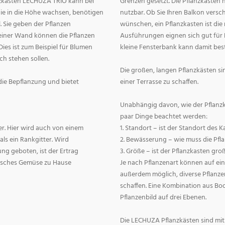
anzkasten LECHUZA TRIO kann bei
Grenzen gesetzt. Die Pflanzkästen h
die in die Höhe wachsen, benötigen
nutzbar. Ob Sie Ihren Balkon vers
 Sie geben der Pflanzen
wünschen, ein Pflanzkasten ist die 
 einer Wand können die Pflanzen
Ausführungen eignen sich gut für 
es ist zum Beispiel für Blumen
kleine Fensterbank kann damit bes
ch stehen sollen.
Die großen, langen Pflanzkästen si
r die Bepflanzung und bietet
einer Terrasse zu schaffen.
Unabhängig davon, wie der Pflanzk
paar Dinge beachtet werden:
er. Hier wird auch von einem
1. Standort – ist der Standort des 
als ein Rankgitter. Wird
2. Bewässerung – wie muss die Pf
g geboten, ist der Ertrag
3. Größe – ist der Pflanzkasten gro
frisches Gemüse zu Hause
Je nach Pflanzenart können auf ein
außerdem möglich, diverse Pflanze
schaffen. Eine Kombination aus Bo
Pflanzenbild auf drei Ebenen.
Die LECHUZA Pflanzkästen sind mit 