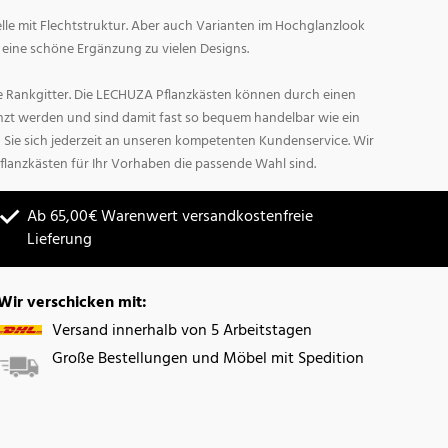
lle mit Flechtstruktur. Aber auch Varianten im Hochglanzlook
d eine schöne Ergänzung zu vielen Designs.
 Rankgitter. Die LECHUZA Pflanzkästen können durch einen
änzt werden und sind damit fast so bequem handelbar wie ein
Sie sich jederzeit an unseren kompetenten Kundenservice. Wir
flanzkästen für Ihr Vorhaben die passende Wahl sind.
Ab 65,00€ Warenwert versandkostenfreie
Lieferung
Wir verschicken mit:
Versand innerhalb von 5 Arbeitstagen
Große Bestellungen und Möbel mit Spedition