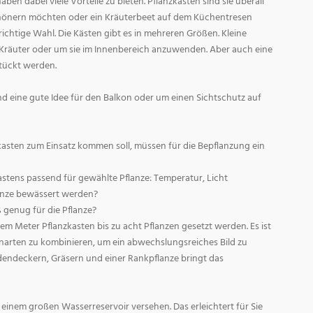
aben dabei viele Vorteile zu bieten. Pflanzkästen sind sie überall
chönern möchten oder ein Kräuterbeet auf dem Küchentresen
richtige Wahl. Die Kästen gibt es in mehreren Größen. Kleine
Kräuter oder um sie im Innenbereich anzuwenden. Aber auch eine
tückt werden.
nd eine gute Idee für den Balkon oder um einen Sichtschutz auf
asten zum Einsatz kommen soll, müssen für die Bepflanzung ein
Kastens passend für gewählte Pflanze: Temperatur, Licht
lanze bewässert werden?
ß genug für die Pflanze?
em Meter Pflanzkasten bis zu acht Pflanzen gesetzt werden. Es ist
narten zu kombinieren, um ein abwechslungsreiches Bild zu
dendeckern, Gräsern und einer Rankpflanze bringt das
einem großen Wasserreservoir versehen. Das erleichtert für Sie