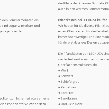
die Pflege der Pflanzen. Sind alle 
auch in den warmen Sommermonate
en in den Sommermonaten ein
Pflanzkasten bei LECHUZA kaufen
 sind sogar winterhart und
Wir haben für Sie diverse Pflanzkä
 gezogen werden:
einen Pflanzkasten für die Fenster
immer hochwertige Produkte made 
für ihr erstklassiges Design ausgez
Die Pflanzkästen von LECHUZA sind
wetterfest und somit besonders la
Oberflächenstrukturen ab:
● Weiß
● Schwarz
● Schiefergrau
● Petrolblau
● Korallrot
ollten zur Sicherheit etwa an einer
● Sandbraun
reich können starke Winde dazu
● Und viele mehr