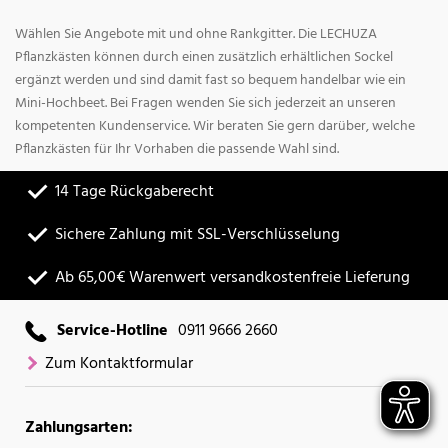
Wählen Sie Angebote mit und ohne Rankgitter. Die LECHUZA
Pflanzkästen können durch einen zusätzlich erhältlichen Sockel
ergänzt werden und sind damit fast so bequem handelbar wie ein
Mini-Hochbeet. Bei Fragen wenden Sie sich jederzeit an unseren
kompetenten Kundenservice. Wir beraten Sie gern darüber, welche
Pflanzkästen für Ihr Vorhaben die passende Wahl sind.
14 Tage Rückgaberecht
Sichere Zahlung mit SSL-Verschlüsselung
Ab 65,00€ Warenwert versandkostenfreie Lieferung
Service-Hotline
0911 9666 2660
Zum Kontaktformular
Zahlungsarten: