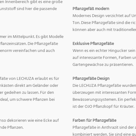
en Innenbereich gibt es eine große
nststoff sind hier die passende
Pflanzgefäß modern
Modernes Design verzichtet auf Un
Ton. Diese Pflanzgefäße sind die r
können aber auch mit traditionelle
mer im Mittelpunkt. Es gibt Modelle
lanzeinsätzen. Die Pflanzgefäße
Exklusive Pflanzgefäße
ge enorm vereinfachen und auch
Wenn es ein echter Hingucker sein s
auf interessante Formen, Farben un
Gartengewächse zu präsentieren.
fäße von LECHUZA erlaubt es für
Pflanzgefäße Design
onkästen direkt am Geländer oder
Die LECHUZA Pflanzgefäße wurden b
r gedeihen zu lassen. Für den
überzeugen mit interessanten For
Ideal, um schwere Pflanzen bei
Bewässerungssystemen. Ein perfek
ist der OJO Pflanzkopf für Kräuter.
enso dekorieren wie eine Ecke auf
Farben für Pflanzgefäße
nde Pflanzen.
Pflanzgefäße in Anthrazit sind der 
kombiniert werden. Sie sind eine g