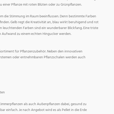
zu einer Pflanze mit roten Blüten oder zu Grünpflanzen.
em die Stimmung im Raum beeinflussen. Denn bestimmte Farben
den. Gelb regt die Kreativität an, blau wirkt beruhigend und rot
l in leuchtenden Farben sind ein wunderbarer Blickfang. Eine triste
n Aufwand zu einem echten Hingucker werden.
Sortiment für Pflanzenzubehör. Neben den innovativen
ystemen oder entnehmbaren Pflanzschalen werden auch
ten
 Zimmerpflanzen als auch Außenpflanzen dabei, gesund zu
r einfach. Je nach Angebot wird es als Pellet in die Erde