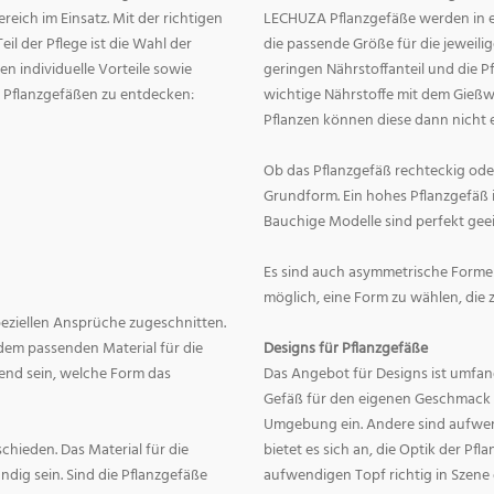
eich im Einsatz. Mit der richtigen
LECHUZA Pflanzgefäße werden in ei
eil der Pflege ist die Wahl der
die passende Größe für die jeweili
n individuelle Vorteile sowie
geringen Nährstoffanteil und die 
on Pflanzgefäßen zu entdecken:
wichtige Nährstoffe mit dem Gießw
Pflanzen können diese dann nicht e
Ob das Pflanzgefäß rechteckig oder r
Grundform. Ein hohes Pflanzgefäß i
Bauchige Modelle sind perfekt geei
Es sind auch asymmetrische Formen
möglich, eine Form zu wählen, die 
speziellen Ansprüche zugeschnitten.
dem passenden Material für die
Designs für Pflanzgefäße
end sein, welche Form das
Das Angebot für Designs ist umfang
Gefäß für den eigenen Geschmack zu
Umgebung ein. Andere sind aufwend
hieden. Das Material für die
bietet es sich an, die Optik der Pf
dig sein. Sind die Pflanzgefäße
aufwendigen Topf richtig in Szene