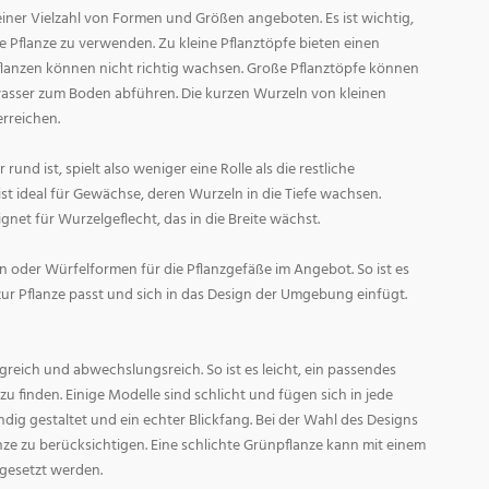
ner Vielzahl von Formen und Größen angeboten. Es ist wichtig,
ge Pflanze zu verwenden. Zu kleine Pflanztöpfe bieten einen
Pflanzen können nicht richtig wachsen. Große Pflanztöpfe können
asser zum Boden abführen. Die kurzen Wurzeln von kleinen
rreichen.
und ist, spielt also weniger eine Rolle als die restliche
st ideal für Gewächse, deren Wurzeln in die Tiefe wachsen.
gnet für Wurzelgeflecht, das in die Breite wächst.
 oder Würfelformen für die Pflanzgefäße im Angebot. So ist es
zur Pflanze passt und sich in das Design der Umgebung einfügt.
reich und abwechslungsreich. So ist es leicht, ein passendes
 finden. Einige Modelle sind schlicht und fügen sich in jede
ig gestaltet und ein echter Blickfang. Bei der Wahl des Designs
lanze zu berücksichtigen. Eine schlichte Grünpflanze kann mit einem
 gesetzt werden.