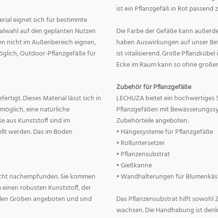
ist ein Pflanzgefäß in Rot passend 
erial eignet sich für bestimmte
rialwahl auf den geplanten Nutzen
Die Farbe der Gefäße kann außerd
nnen nicht im Außenbereich eignen,
haben Auswirkungen auf unser Befin
 möglich, Outdoor-Pflanzgefäße für
ist vitalisierend. Große Pflanzkübe
Ecke im Raum kann so ohne große
Zubehör für Pflanzgefäße
rtigt. Dieses Material lässt sich in
LECHUZA bietet ein hochwertiges 
 möglich, eine natürliche
Pflanzgefäßen mit Bewässerungss
e aus Kunststoff sind im
Zubehörteile angeboten:
llt werden. Das im Boden
• Hängesysteme für Pflanzgefäße
• Rolluntersetzer
• Pflanzensubstrat
• Gießkanne
lecht nachempfunden. Sie kommen
• Wandhalterungen für Blumenkäs
 einen robusten Kunststoff, der
allen Größen angeboten und sind
Das Pflanzensubstrat hilft sowohl
wachsen. Die Handhabung ist denkba