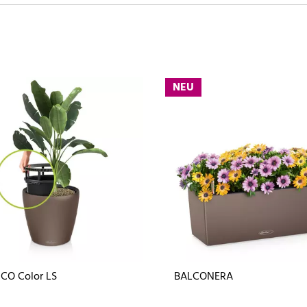
NEU
CO Color LS
BALCONERA