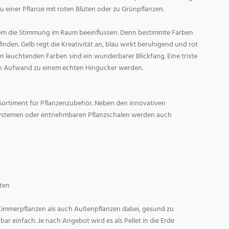
zu einer Pflanze mit roten Blüten oder zu Grünpflanzen.
em die Stimmung im Raum beeinflussen. Denn bestimmte Farben
den. Gelb regt die Kreativität an, blau wirkt beruhigend und rot
l in leuchtenden Farben sind ein wunderbarer Blickfang. Eine triste
n Aufwand zu einem echten Hingucker werden.
Sortiment für Pflanzenzubehör. Neben den innovativen
ystemen oder entnehmbaren Pflanzschalen werden auch
ten
 Zimmerpflanzen als auch Außenpflanzen dabei, gesund zu
r einfach. Je nach Angebot wird es als Pellet in die Erde