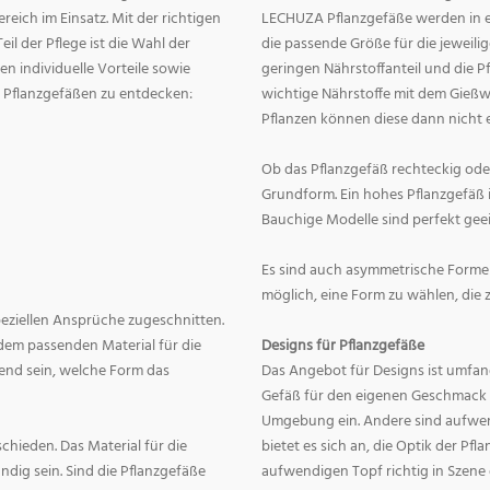
eich im Einsatz. Mit der richtigen
LECHUZA Pflanzgefäße werden in ei
eil der Pflege ist die Wahl der
die passende Größe für die jeweili
n individuelle Vorteile sowie
geringen Nährstoffanteil und die 
on Pflanzgefäßen zu entdecken:
wichtige Nährstoffe mit dem Gießw
Pflanzen können diese dann nicht e
Ob das Pflanzgefäß rechteckig oder r
Grundform. Ein hohes Pflanzgefäß i
Bauchige Modelle sind perfekt geei
Es sind auch asymmetrische Formen
möglich, eine Form zu wählen, die 
speziellen Ansprüche zugeschnitten.
dem passenden Material für die
Designs für Pflanzgefäße
end sein, welche Form das
Das Angebot für Designs ist umfang
Gefäß für den eigenen Geschmack zu
Umgebung ein. Andere sind aufwend
hieden. Das Material für die
bietet es sich an, die Optik der Pf
dig sein. Sind die Pflanzgefäße
aufwendigen Topf richtig in Szene