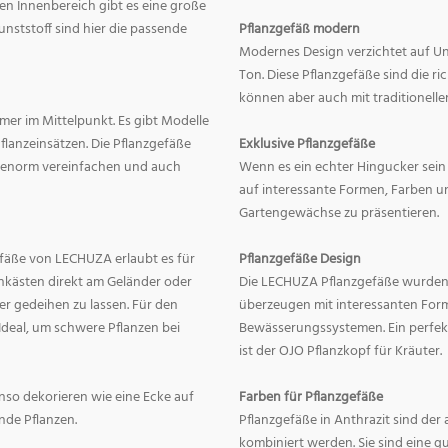
en Innenbereich gibt es eine große
nststoff sind hier die passende
Pflanzgefäß modern
Modernes Design verzichtet auf Un
Ton. Diese Pflanzgefäße sind die r
können aber auch mit traditionelle
mer im Mittelpunkt. Es gibt Modelle
lanzeinsätzen. Die Pflanzgefäße
Exklusive Pflanzgefäße
ge enorm vereinfachen und auch
Wenn es ein echter Hingucker sein s
auf interessante Formen, Farben un
Gartengewächse zu präsentieren.
fäße von LECHUZA erlaubt es für
Pflanzgefäße Design
onkästen direkt am Geländer oder
Die LECHUZA Pflanzgefäße wurden b
r gedeihen zu lassen. Für den
überzeugen mit interessanten For
Ideal, um schwere Pflanzen bei
Bewässerungssystemen. Ein perfek
ist der OJO Pflanzkopf für Kräuter.
enso dekorieren wie eine Ecke auf
Farben für Pflanzgefäße
nde Pflanzen.
Pflanzgefäße in Anthrazit sind der 
kombiniert werden. Sie sind eine g