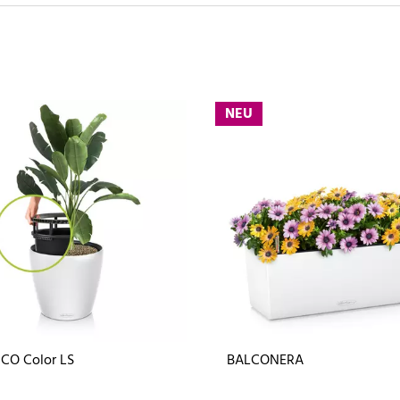
NEU
CO Color LS
BALCONERA