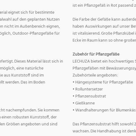
ist ein Pflanzgefäß in Rot passend 
erial eignet sich für bestimmte
rialwahl auf den geplanten Nutzen
Die Farbe der Gefäße kann außerd
nnen nicht im Außenbereich eignen,
haben Auswirkungen auf unser Befin
 möglich, Outdoor-Pflanzgefäße für
ist vitalisierend. Große Pflanzkübe
Ecke im Raum kann so ohne große
Zubehör für Pflanzgefäße
rtigt. Dieses Material lässt sich in
LECHUZA bietet ein hochwertiges 
 möglich, eine natürliche
Pflanzgefäßen mit Bewässerungss
e aus Kunststoff sind im
Zubehörteile angeboten:
llt werden. Das im Boden
• Hängesysteme für Pflanzgefäße
• Rolluntersetzer
• Pflanzensubstrat
• Gießkanne
lecht nachempfunden. Sie kommen
• Wandhalterungen für Blumenkäs
 einen robusten Kunststoff, der
allen Größen angeboten und sind
Das Pflanzensubstrat hilft sowohl
wachsen. Die Handhabung ist denkba