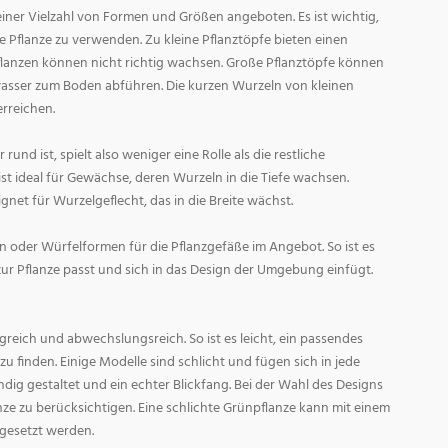
ner Vielzahl von Formen und Größen angeboten. Es ist wichtig,
ge Pflanze zu verwenden. Zu kleine Pflanztöpfe bieten einen
Pflanzen können nicht richtig wachsen. Große Pflanztöpfe können
asser zum Boden abführen. Die kurzen Wurzeln von kleinen
rreichen.
und ist, spielt also weniger eine Rolle als die restliche
st ideal für Gewächse, deren Wurzeln in die Tiefe wachsen.
gnet für Wurzelgeflecht, das in die Breite wächst.
 oder Würfelformen für die Pflanzgefäße im Angebot. So ist es
zur Pflanze passt und sich in das Design der Umgebung einfügt.
reich und abwechslungsreich. So ist es leicht, ein passendes
 finden. Einige Modelle sind schlicht und fügen sich in jede
ig gestaltet und ein echter Blickfang. Bei der Wahl des Designs
lanze zu berücksichtigen. Eine schlichte Grünpflanze kann mit einem
 gesetzt werden.