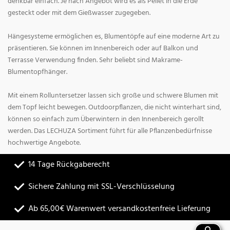
denkbar einfach. Je nach Angebot wird es als Pellet in die Erde
gesteckt oder mit dem Gießwasser zugegeben.
Hängesysteme ermöglichen es, Blumentöpfe auf eine moderne Art zu
präsentieren. Sie können im Innenbereich oder auf Balkon und
Terrasse Verwendung finden. Sehr beliebt sind Makrame-
Blumentopfhänger.
Mit einem Rolluntersetzer lassen sich große und schwere Blumen mit
dem Topf leicht bewegen. Outdoorpflanzen, die nicht winterhart sind,
können so einfach zum Überwintern in den Innenbereich gerollt
werden. Das LECHUZA Sortiment führt für alle Pflanzenbedürfnisse
hochwertige Angebote.
14 Tage Rückgaberecht
Sichere Zahlung mit SSL-Verschlüsselung
Ab 65,00€ Warenwert versandkostenfreie Lieferung