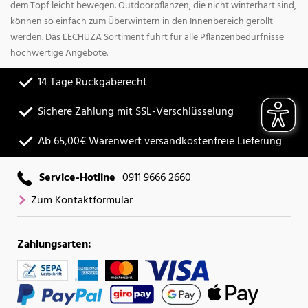
dem Topf leicht bewegen. Outdoorpflanzen, die nicht winterhart sind,
können so einfach zum Überwintern in den Innenbereich gerollt
werden. Das LECHUZA Sortiment führt für alle Pflanzenbedürfnisse
hochwertige Angebote.
14 Tage Rückgaberecht
Sichere Zahlung mit SSL-Verschlüsselung
Ab 65,00€ Warenwert versandkostenfreie Lieferung
Service-Hotline
0911 9666 2660
Zum Kontaktformular
Zahlungsarten: