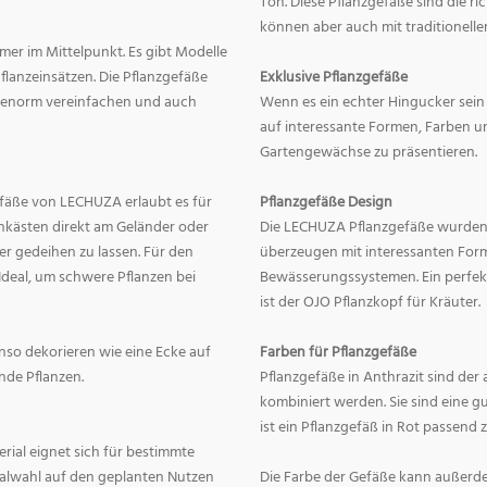
Ton. Diese Pflanzgefäße sind die r
können aber auch mit traditionelle
mer im Mittelpunkt. Es gibt Modelle
lanzeinsätzen. Die Pflanzgefäße
Exklusive Pflanzgefäße
ge enorm vereinfachen und auch
Wenn es ein echter Hingucker sein s
auf interessante Formen, Farben un
Gartengewächse zu präsentieren.
fäße von LECHUZA erlaubt es für
Pflanzgefäße Design
onkästen direkt am Geländer oder
Die LECHUZA Pflanzgefäße wurden b
r gedeihen zu lassen. Für den
überzeugen mit interessanten For
Ideal, um schwere Pflanzen bei
Bewässerungssystemen. Ein perfek
ist der OJO Pflanzkopf für Kräuter.
enso dekorieren wie eine Ecke auf
Farben für Pflanzgefäße
nde Pflanzen.
Pflanzgefäße in Anthrazit sind der 
kombiniert werden. Sie sind eine g
ist ein Pflanzgefäß in Rot passend 
erial eignet sich für bestimmte
rialwahl auf den geplanten Nutzen
Die Farbe der Gefäße kann außerd