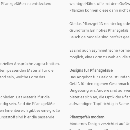
on Pflanzgefäßen zu entdecken:
wichtige Nährstoffe mit dem Gießw
Pflanzen können diese dann nicht e
Ob das Pflanzgefäß rechteckig oder r
Grundform. Ein hohes Pflanzgefäß i
Bauchige Modelle sind perfekt geei
Es sind auch asymmetrische Formen
möglich, eine Form zu wählen, die 
speziellen Ansprüche zugeschnitten.
dem passenden Material für die
Designs für Pflanzgefäße
end sein, welche Form das
Das Angebot für Designs ist umfang
Gefäß für den eigenen Geschmack zu
Umgebung ein. Andere sind aufwend
hieden. Das Material für die
bietet es sich an, die Optik der Pf
dig sein. Sind die Pflanzgefäße
aufwendigen Topf richtig in Szene
en Innenbereich gibt es eine große
nststoff sind hier die passende
Pflanzgefäß modern
Modernes Design verzichtet auf Un