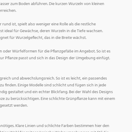
asser zum Boden abführen. Die kurzen Wurzeln von kleinen
rreichen.
und ist, spielt also weniger eine Rolle als die restliche
st ideal für Gewächse, deren Wurzeln in die Tiefe wachsen.
gnet für Wurzelgeflecht, das in die Breite wächst.
 oder Würfelformen für die Pflanzgefäße im Angebot. So ist es
zur Pflanze passt und sich in das Design der Umgebung einfügt.
reich und abwechslungsreich. So ist es leicht, ein passendes
 finden. Einige Modelle sind schlicht und fügen sich in jede
ig gestaltet und ein echter Blickfang. Bei der Wahl des Designs
lanze zu berücksichtigen. Eine schlichte Grünpflanze kann mit einem
 gesetzt werden.
nötiges. Klare Linien und schlichte Farben bestimmen hier den