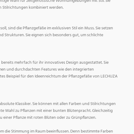
ichtige Wahl für zeitgenössische Wohnumgebungen mit Stil. Sie
n Stilrichtungen kombiniert werden.
oll, sind die Pflanzgefäße im exklusiven Stil ein Muss. Sie setzen
d Strukturen. Sie eignen sich besonders gut, um schlichte
ereits mehrfach für ihr innovatives Design ausgestattet. Sie
men und durchdachten Features wie den integrierten
tes Beispiel für den Ideenreichtum der Pflanzgefäße von LECHUZA
absolute Klassiker. Sie können mit allen Farben und Stilrichtungen
ute Wahl zu Pflanzen mit einer bunten Blütenpracht. Gleichzeitig
zu einer Pflanze mit roten Blüten oder zu Grünpflanzen.
em die Stimmung im Raum beeinflussen. Denn bestimmte Farben