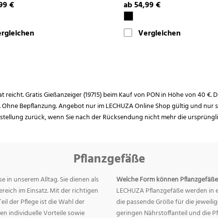
99 €
ab 54,99 €
rgleichen
Vergleichen
rat reicht. Gratis Gießanzeiger (19715) beim Kauf von PON in Höhe von 40 €. D
. Ohne Bepflanzung. Angebot nur im LECHUZA Online Shop gültig und nur so
estellung zurück, wenn Sie nach der Rücksendung nicht mehr die ursprüngl
Pflanzgefäße
e in unserem Alltag. Sie dienen als
Welche Form können Pflanzgefäße
eich im Einsatz. Mit der richtigen
LECHUZA Pflanzgefäße werden in ei
eil der Pflege ist die Wahl der
die passende Größe für die jeweili
n individuelle Vorteile sowie
geringen Nährstoffanteil und die 