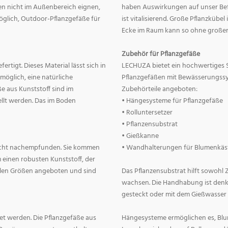
nnen nicht im Außenbereich eignen,
haben Auswirkungen auf unser Befin
 möglich, Outdoor-Pflanzgefäße für
ist vitalisierend. Große Pflanzkübe
Ecke im Raum kann so ohne große
Zubehör für Pflanzgefäße
rtigt. Dieses Material lässt sich in
LECHUZA bietet ein hochwertiges 
 möglich, eine natürliche
Pflanzgefäßen mit Bewässerungss
e aus Kunststoff sind im
Zubehörteile angeboten:
llt werden. Das im Boden
• Hängesysteme für Pflanzgefäße
• Rolluntersetzer
• Pflanzensubstrat
• Gießkanne
lecht nachempfunden. Sie kommen
• Wandhalterungen für Blumenkäs
 einen robusten Kunststoff, der
allen Größen angeboten und sind
Das Pflanzensubstrat hilft sowohl
wachsen. Die Handhabung ist denkba
gesteckt oder mit dem Gießwasser
t werden. Die Pflanzgefäße aus
Hängesysteme ermöglichen es, Blum