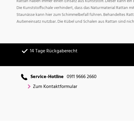
Rattan haben immer einen Einsatz aus Kunststoff. Dieser kann ei
Die Kunststoffschale verhindert, dass das Naturmaterial Rattan m
Staunässe kann hier zum Schimmelbefall führen. Behandeltes Ratta
Außeneinsatz nutzbar. Die Kübel und Schalen aus Rattan sind nich
14 Tage Rückgaberecht
Service-Hotline
0911 9666 2660
Zum Kontaktformular