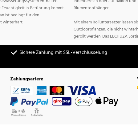
n Bewässerungssystem enthalten.
Innenbereich oder auf Balkon und 
it Feuchtigkeit in Berührung kommt.
Blumentopfhänger.
n ist bedingt für den
t winterhart.
Mit einem Rolluntersetzer lassen 
Outdoorpflanzen, die nicht winter
gerollt werden. Das LECHUZA Sorti
Sichere Zahlung mit SSL-Verschlüsselung
Zahlungsarten: