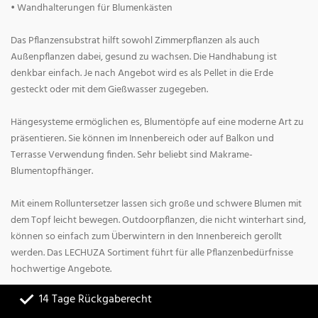
• Wandhalterungen für Blumenkästen
Das Pflanzensubstrat hilft sowohl Zimmerpflanzen als auch
Außenpflanzen dabei, gesund zu wachsen. Die Handhabung ist
denkbar einfach. Je nach Angebot wird es als Pellet in die Erde
gesteckt oder mit dem Gießwasser zugegeben.
Hängesysteme ermöglichen es, Blumentöpfe auf eine moderne Art zu
präsentieren. Sie können im Innenbereich oder auf Balkon und
Terrasse Verwendung finden. Sehr beliebt sind Makrame-
Blumentopfhänger.
Mit einem Rolluntersetzer lassen sich große und schwere Blumen mit
dem Topf leicht bewegen. Outdoorpflanzen, die nicht winterhart sind,
können so einfach zum Überwintern in den Innenbereich gerollt
werden. Das LECHUZA Sortiment führt für alle Pflanzenbedürfnisse
hochwertige Angebote.
14 Tage Rückgaberecht