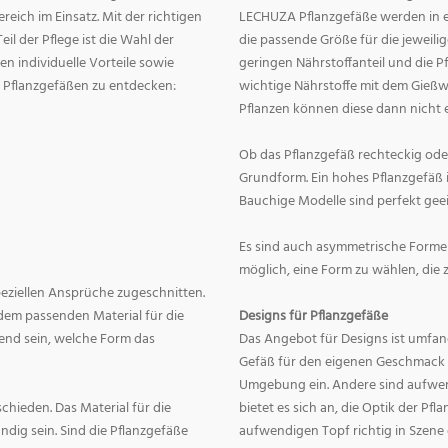
eich im Einsatz. Mit der richtigen
LECHUZA Pflanzgefäße werden in ei
eil der Pflege ist die Wahl der
die passende Größe für die jeweili
n individuelle Vorteile sowie
geringen Nährstoffanteil und die 
on Pflanzgefäßen zu entdecken:
wichtige Nährstoffe mit dem Gießw
Pflanzen können diese dann nicht e
Ob das Pflanzgefäß rechteckig oder r
Grundform. Ein hohes Pflanzgefäß i
Bauchige Modelle sind perfekt geei
Es sind auch asymmetrische Formen
möglich, eine Form zu wählen, die 
speziellen Ansprüche zugeschnitten.
dem passenden Material für die
Designs für Pflanzgefäße
end sein, welche Form das
Das Angebot für Designs ist umfang
Gefäß für den eigenen Geschmack zu
Umgebung ein. Andere sind aufwend
hieden. Das Material für die
bietet es sich an, die Optik der Pf
dig sein. Sind die Pflanzgefäße
aufwendigen Topf richtig in Szene