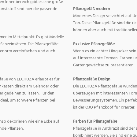
en Innenbereich gibt es eine große
nststoff sind hier die passende
Pflanzgefäß modern
Modernes Design verzichtet auf Un
Ton. Diese Pflanzgefäße sind die r
können aber auch mit traditionelle
mer im Mittelpunkt. Es gibt Modelle
lanzeinsätzen. Die Pflanzgefäße
Exklusive Pflanzgefäße
ge enorm vereinfachen und auch
Wenn es ein echter Hingucker sein s
auf interessante Formen, Farben un
Gartengewächse zu präsentieren.
fäße von LECHUZA erlaubt es für
Pflanzgefäße Design
onkästen direkt am Geländer oder
Die LECHUZA Pflanzgefäße wurden b
r gedeihen zu lassen. Für den
überzeugen mit interessanten For
Ideal, um schwere Pflanzen bei
Bewässerungssystemen. Ein perfek
ist der OJO Pflanzkopf für Kräuter.
enso dekorieren wie eine Ecke auf
Farben für Pflanzgefäße
nde Pflanzen.
Pflanzgefäße in Anthrazit sind der 
kombiniert werden. Sie sind eine g