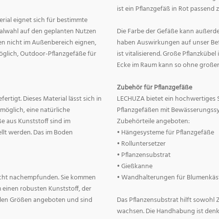
ist ein Pflanzgefäß in Rot passend 
erial eignet sich für bestimmte
rialwahl auf den geplanten Nutzen
Die Farbe der Gefäße kann außerd
nnen nicht im Außenbereich eignen,
haben Auswirkungen auf unser Befin
 möglich, Outdoor-Pflanzgefäße für
ist vitalisierend. Große Pflanzkübe
Ecke im Raum kann so ohne große
Zubehör für Pflanzgefäße
rtigt. Dieses Material lässt sich in
LECHUZA bietet ein hochwertiges 
 möglich, eine natürliche
Pflanzgefäßen mit Bewässerungss
e aus Kunststoff sind im
Zubehörteile angeboten:
llt werden. Das im Boden
• Hängesysteme für Pflanzgefäße
• Rolluntersetzer
• Pflanzensubstrat
• Gießkanne
lecht nachempfunden. Sie kommen
• Wandhalterungen für Blumenkäs
 einen robusten Kunststoff, der
allen Größen angeboten und sind
Das Pflanzensubstrat hilft sowohl
wachsen. Die Handhabung ist denkba