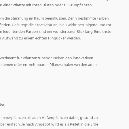
zu einer Pflanze mit roten Blüten oder zu Grünpflanzen.
em die Stimmung im Raum beeinflussen. Denn bestimmte Farben
den. Gelb regt die Kreativität an, blau wirkt beruhigend und rot
l in leuchtenden Farben sind ein wunderbarer Blickfang. Eine triste
n Aufwand zu einem echten Hingucker werden.
Sortiment für Pflanzenzubehör. Neben den innovativen
ystemen oder entnehmbaren Pflanzschalen werden auch
ten
 Zimmerpflanzen als auch Außenpflanzen dabei, gesund zu
r einfach. Je nach Angebot wird es als Pellet in die Erde