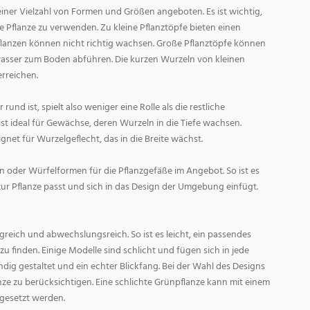
ner Vielzahl von Formen und Größen angeboten. Es ist wichtig,
ge Pflanze zu verwenden. Zu kleine Pflanztöpfe bieten einen
Pflanzen können nicht richtig wachsen. Große Pflanztöpfe können
asser zum Boden abführen. Die kurzen Wurzeln von kleinen
rreichen.
und ist, spielt also weniger eine Rolle als die restliche
st ideal für Gewächse, deren Wurzeln in die Tiefe wachsen.
gnet für Wurzelgeflecht, das in die Breite wächst.
 oder Würfelformen für die Pflanzgefäße im Angebot. So ist es
zur Pflanze passt und sich in das Design der Umgebung einfügt.
reich und abwechslungsreich. So ist es leicht, ein passendes
 finden. Einige Modelle sind schlicht und fügen sich in jede
ig gestaltet und ein echter Blickfang. Bei der Wahl des Designs
lanze zu berücksichtigen. Eine schlichte Grünpflanze kann mit einem
 gesetzt werden.