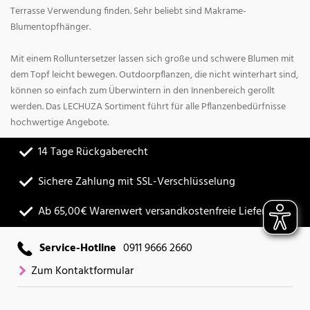
Terrasse Verwendung finden. Sehr beliebt sind Makrame-
Blumentopfhänger.
Mit einem Rolluntersetzer lassen sich große und schwere Blumen mit
dem Topf leicht bewegen. Outdoorpflanzen, die nicht winterhart sind,
können so einfach zum Überwintern in den Innenbereich gerollt
werden. Das LECHUZA Sortiment führt für alle Pflanzenbedürfnisse
hochwertige Angebote.
14 Tage Rückgaberecht
Sichere Zahlung mit SSL-Verschlüsselung
Ab 65,00€ Warenwert versandkostenfreie Lieferung
Service-Hotline
0911 9666 2660
Zum Kontaktformular