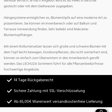
denkbar einfach. Je nach Angebot wird es als Pellet in die Erde
gesteckt oder mit dem Gießwasser zugegeben.
Hängesysteme ermöglichen es, Blumentöpfe auf eine moderne Art zu
präsentieren. Sie können im Innenbereich oder auf Balkon und
Terrasse Verwendung finden. Sehr beliebt sind Makrame-
Blumentopfhänger.
Mit einem Rolluntersetzer lassen sich große und schwere Blumen mit
dem Topf leicht bewegen. Outdoorpflanzen, die nicht winterhart sind,
können so einfach zum Überwintern in den Innenbereich gerollt
werden. Das LECHUZA Sortiment führt für alle Pflanzenbedürfnisse
hochwertige Angebote.
14 Tage Rückgaberecht
Sichere Zahlung mit SSL-Verschlüsselung
Ab 65,00€ Warenwert versandkostenfreie Lieferung