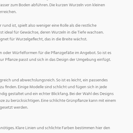
asser zum Boden abführen. Die kurzen Wurzeln von kleinen
rreichen.
und ist, spielt also weniger eine Rolle als die restliche
st ideal für Gewächse, deren Wurzeln in die Tiefe wachsen.
gnet für Wurzelgeflecht, das in die Breite wächst.
 oder Würfelformen für die Pflanzgefäße im Angebot. So ist es
zur Pflanze passt und sich in das Design der Umgebung einfügt.
reich und abwechslungsreich. So ist es leicht, ein passendes
 finden. Einige Modelle sind schlicht und fügen sich in jede
ig gestaltet und ein echter Blickfang. Bei der Wahl des Designs
lanze zu berücksichtigen. Eine schlichte Grünpflanze kann mit einem
 gesetzt werden.
nötiges. Klare Linien und schlichte Farben bestimmen hier den