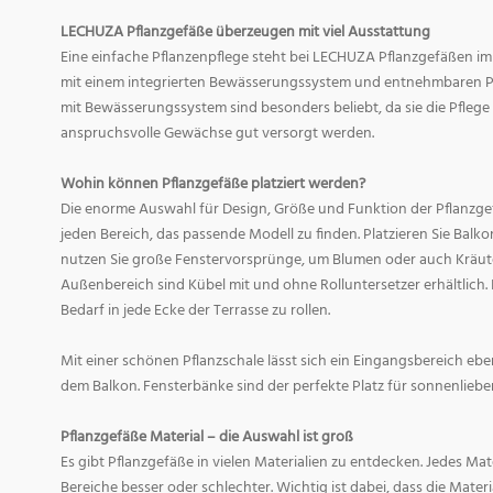
LECHUZA Pflanzgefäße überzeugen mit viel Ausstattung
Eine einfache Pflanzenpflege steht bei LECHUZA Pflanzgefäßen im
mit einem integrierten Bewässerungssystem und entnehmbaren Pf
mit Bewässerungssystem sind besonders beliebt, da sie die Pfle
anspruchsvolle Gewächse gut versorgt werden.
Wohin können Pflanzgefäße platziert werden?
Die enorme Auswahl für Design, Größe und Funktion der Pflanzge
jeden Bereich, das passende Modell zu finden. Platzieren Sie Balk
nutzen Sie große Fenstervorsprünge, um Blumen oder auch Kräute
Außenbereich sind Kübel mit und ohne Rolluntersetzer erhältlich. 
Bedarf in jede Ecke der Terrasse zu rollen.
Mit einer schönen Pflanzschale lässt sich ein Eingangsbereich eb
dem Balkon. Fensterbänke sind der perfekte Platz für sonnenliebe
Pflanzgefäße Material – die Auswahl ist groß
Es gibt Pflanzgefäße in vielen Materialien zu entdecken. Jedes Mat
Bereiche besser oder schlechter. Wichtig ist dabei, dass die Mate