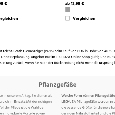
99 €
ab 12,99 €
rgleichen
Vergleichen
rat reicht. Gratis Gießanzeiger (19715) beim Kauf von PON in Höhe von 40 €. D
. Ohne Bepflanzung. Angebot nur im LECHUZA Online Shop gültig und nur so
estellung zurück, wenn Sie nach der Rücksendung nicht mehr die ursprüngl
Pflanzgefäße
e in unserem Alltag. Sie dienen als
Welche Form können Pflanzgefäße
eich im Einsatz. Mit der richtigen
LECHUZA Pflanzgefäße werden in ei
eil der Pflege ist die Wahl der
die passende Größe für die jeweili
n individuelle Vorteile sowie
geringen Nährstoffanteil und die 