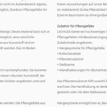
nnen nicht im Außenbereich eignen,
haben Auswirkungen auf unser Befin
 möglich, Outdoor-Pflanzgefäße für
ist vitalisierend. Große Pflanzkübe
Ecke im Raum kann so ohne große
Zubehör für Pflanzgefäße
rtigt. Dieses Material lässt sich in
LECHUZA bietet ein hochwertiges 
 möglich, eine natürliche
Pflanzgefäßen mit Bewässerungss
e aus Kunststoff sind im
Zubehörteile angeboten:
llt werden. Das im Boden
• Hängesysteme für Pflanzgefäße
• Rolluntersetzer
• Pflanzensubstrat
• Gießkanne
lecht nachempfunden. Sie kommen
• Wandhalterungen für Blumenkäs
 einen robusten Kunststoff, der
allen Größen angeboten und sind
Das Pflanzensubstrat hilft sowohl
wachsen. Die Handhabung ist denkba
gesteckt oder mit dem Gießwasser
t werden. Die Pflanzgefäße aus
Hängesysteme ermöglichen es, Blum