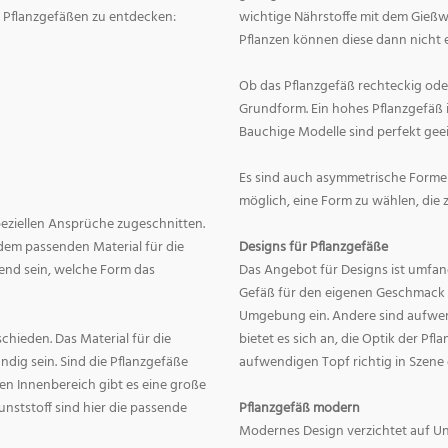
on Pflanzgefäßen zu entdecken:
wichtige Nährstoffe mit dem Gießw
Pflanzen können diese dann nicht e
Ob das Pflanzgefäß rechteckig oder r
Grundform. Ein hohes Pflanzgefäß i
Bauchige Modelle sind perfekt geei
Es sind auch asymmetrische Formen
möglich, eine Form zu wählen, die 
speziellen Ansprüche zugeschnitten.
dem passenden Material für die
Designs für Pflanzgefäße
end sein, welche Form das
Das Angebot für Designs ist umfang
Gefäß für den eigenen Geschmack zu
Umgebung ein. Andere sind aufwend
hieden. Das Material für die
bietet es sich an, die Optik der Pf
dig sein. Sind die Pflanzgefäße
aufwendigen Topf richtig in Szene
en Innenbereich gibt es eine große
nststoff sind hier die passende
Pflanzgefäß modern
Modernes Design verzichtet auf Un