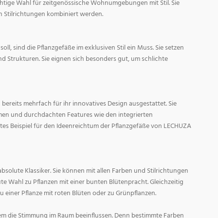
ichtige Wahl für zeitgenössische Wohnumgebungen mit Stil. Sie
n Stilrichtungen kombiniert werden.
oll, sind die Pflanzgefäße im exklusiven Stil ein Muss. Sie setzen
d Strukturen. Sie eignen sich besonders gut, um schlichte
ereits mehrfach für ihr innovatives Design ausgestattet. Sie
men und durchdachten Features wie den integrierten
tes Beispiel für den Ideenreichtum der Pflanzgefäße von LECHUZA
absolute Klassiker. Sie können mit allen Farben und Stilrichtungen
ute Wahl zu Pflanzen mit einer bunten Blütenpracht. Gleichzeitig
zu einer Pflanze mit roten Blüten oder zu Grünpflanzen.
em die Stimmung im Raum beeinflussen. Denn bestimmte Farben