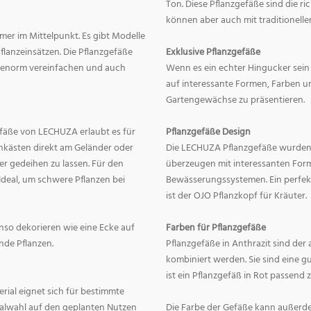
Ton. Diese Pflanzgefäße sind die r
können aber auch mit traditionelle
mer im Mittelpunkt. Es gibt Modelle
lanzeinsätzen. Die Pflanzgefäße
Exklusive Pflanzgefäße
ge enorm vereinfachen und auch
Wenn es ein echter Hingucker sein s
auf interessante Formen, Farben un
Gartengewächse zu präsentieren.
fäße von LECHUZA erlaubt es für
Pflanzgefäße Design
onkästen direkt am Geländer oder
Die LECHUZA Pflanzgefäße wurden b
r gedeihen zu lassen. Für den
überzeugen mit interessanten For
Ideal, um schwere Pflanzen bei
Bewässerungssystemen. Ein perfek
ist der OJO Pflanzkopf für Kräuter.
enso dekorieren wie eine Ecke auf
Farben für Pflanzgefäße
nde Pflanzen.
Pflanzgefäße in Anthrazit sind der 
kombiniert werden. Sie sind eine g
ist ein Pflanzgefäß in Rot passend 
erial eignet sich für bestimmte
rialwahl auf den geplanten Nutzen
Die Farbe der Gefäße kann außerd